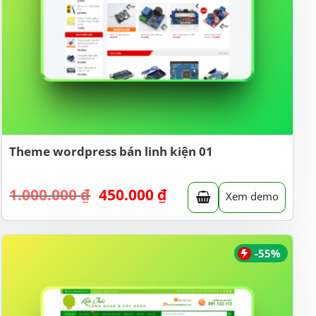
Theme wordpress bán linh kiện 01
Giá
Giá
1.000.000
₫
450.000
₫
Xem demo
gốc
hiện
là:
tại
1.000.000 ₫.
là:
450.000 ₫.
-55%