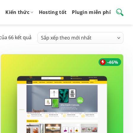
Kiến thức
Hosting tốt
Plugin miễn phí
Đã
 của 66 kết quả
sắp
xếp
theo
-46%
mới
nhất