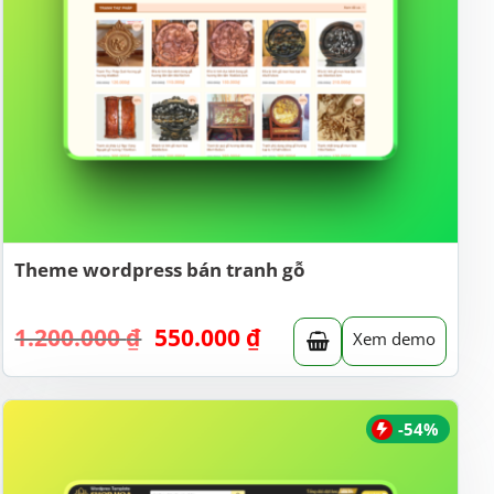
Theme wordpress bán tranh gỗ
Giá
Giá
1.200.000
₫
550.000
₫
Xem demo
gốc
hiện
là:
tại
1.200.000 ₫.
là:
550.000 ₫.
-54%