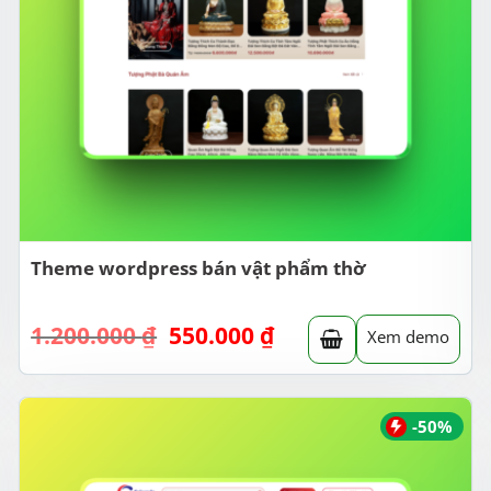
Theme wordpress bán vật phẩm thờ
Giá
Giá
1.200.000
₫
550.000
₫
Xem demo
gốc
hiện
là:
tại
1.200.000 ₫.
là:
550.000 ₫.
-50%