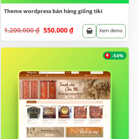
Theme wordpress bán hàng giống tiki
Giá
Giá
1.200.000
₫
550.000
₫
Xem demo
gốc
hiện
là:
tại
1.200.000 ₫.
là:
550.000 ₫.
-54%