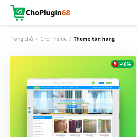
Bỏ
qua
nội
dung
Trang chủ
/
Chợ Theme
/
Theme bán hàng
-46%