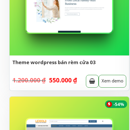
Theme wordpress bán rèm cửa 03
Giá
Giá
1.200.000
₫
550.000
₫
Xem demo
gốc
hiện
là:
tại
1.200.000 ₫.
là:
550.000 ₫.
-54%