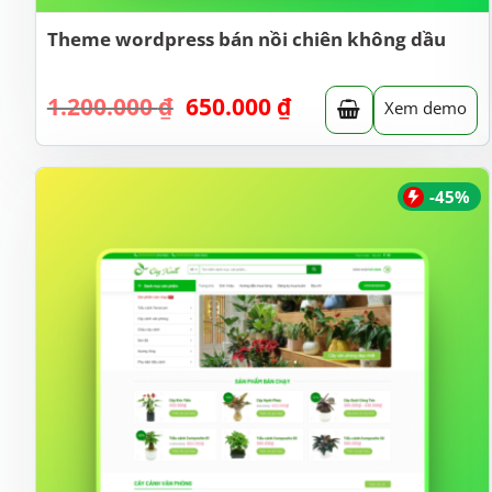
Theme wordpress bán nồi chiên không dầu
Giá
Giá
1.200.000
₫
650.000
₫
Xem demo
gốc
hiện
là:
tại
1.200.000 ₫.
là:
650.000 ₫.
-45%