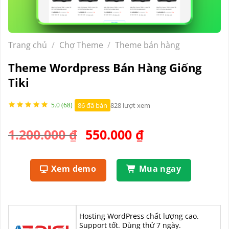
Trang chủ
/
Chợ Theme
/
Theme bán hàng
Theme Wordpress Bán Hàng Giống
Tiki
86 đã bán
828 lượt xem
5.0 (68)
Giá
Giá
1.200.000
₫
550.000
₫
gốc
hiện
là:
tại
Xem demo
Mua ngay
1.200.000 ₫.
là:
550.000 ₫.
Hosting WordPress chất lượng cao.
Support tốt. Dùng thử 7 ngày.