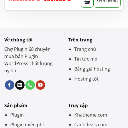
Xem demo
gốc
hiện
là:
tại
1.200.000 ₫.
là:
500.000 ₫.
Về chúng tôi
Trên trang
Chợ Plugin 68 chuyên
Trang chủ
mua bán Plugin
Tin tức mới
WordPress chất lượng,
Bảng giá hosting
uy tín.
Hosting tốt
Sản phẩm
Truy cập
Plugin
Khatheme.com
Plugin miễn phí
Canhdeals.com