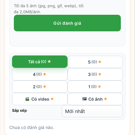
Tối đa 5 ảnh (jpg, png, gif, webp), tối
đa 2,0MB/ảnh.
Gửi đánh giá
★
Tất cả
(0)
5
★
(0)
4
3
★
★
(0)
(0)
2
1
★
★
(0)
(0)
Có video
Có ảnh
★
🖼
★
Sắp xếp
Chưa có đánh giá nào.