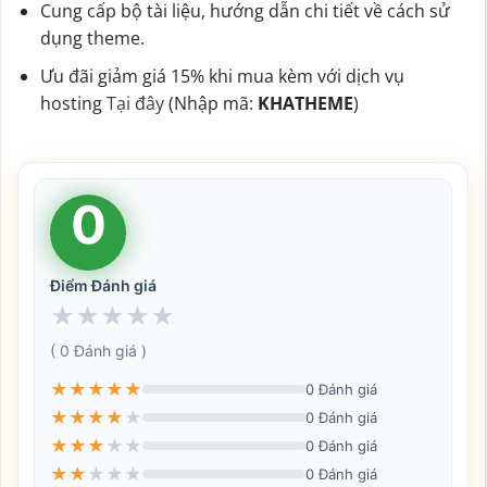
Cung cấp bộ tài liệu, hướng dẫn chi tiết về cách sử
dụng theme.
Ưu đãi giảm giá 15% khi mua kèm với dịch vụ
hosting
Tại đây
(Nhập mã:
KHATHEME
)
0
Điểm Đánh giá
★
★
★
★
★
( 0 Đánh giá )
★
★
★
★
★
0 Đánh giá
★
★
★
★
★
0 Đánh giá
★
★
★
★
★
0 Đánh giá
★
★
★
★
★
0 Đánh giá