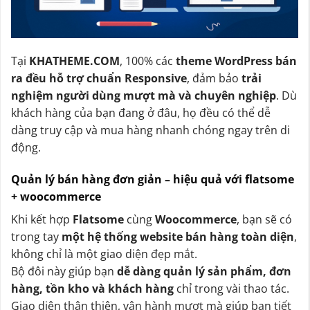
Tại
KHATHEME.COM
, 100% các
theme WordPress bán
ra đều hỗ trợ chuẩn Responsive
, đảm bảo
trải
nghiệm người dùng mượt mà và chuyên nghiệp
. Dù
khách hàng của bạn đang ở đâu, họ đều có thể dễ
dàng truy cập và mua hàng nhanh chóng ngay trên di
động.
Quản lý bán hàng đơn giản – hiệu quả với flatsome
+ woocommerce
Khi kết hợp
Flatsome
cùng
Woocommerce
, bạn sẽ có
trong tay
một hệ thống website bán hàng toàn diện
,
không chỉ là một giao diện đẹp mắt.
Bộ đôi này giúp bạn
dễ dàng quản lý sản phẩm, đơn
hàng, tồn kho và khách hàng
chỉ trong vài thao tác.
Giao diện thân thiện, vận hành mượt mà giúp bạn tiết