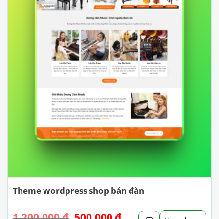
Theme wordpress shop bán đàn
Giá
Giá
1.200.000
₫
500.000
₫