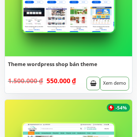
Theme wordpress shop bán theme
Giá
Giá
1.500.000
₫
550.000
₫
Xem demo
gốc
hiện
là:
tại
1.500.000 ₫.
là:
550.000 ₫.
-54%