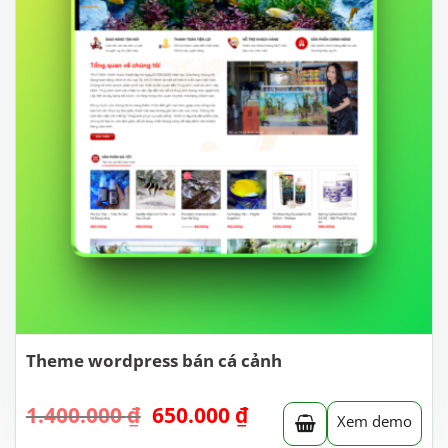
Theme wordpress bán cá cảnh
Giá
Giá
1.400.000
₫
650.000
₫
Xem demo
gốc
hiện