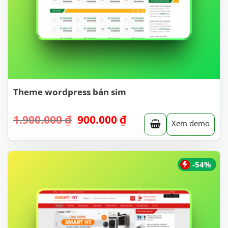
Theme wordpress bán sim
Giá
Giá
1.900.000
₫
900.000
₫
Xem demo
gốc
hiện
là:
tại
1.900.000 ₫.
là:
900.000 ₫.
-54%