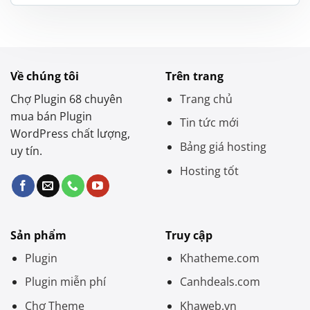
là:
tại
1.400.000 ₫.
là:
650.000 ₫.
Về chúng tôi
Trên trang
Chợ Plugin 68 chuyên
Trang chủ
mua bán Plugin
Tin tức mới
WordPress chất lượng,
Bảng giá hosting
uy tín.
Hosting tốt
Sản phẩm
Truy cập
Plugin
Khatheme.com
Plugin miễn phí
Canhdeals.com
Chợ Theme
Khaweb.vn