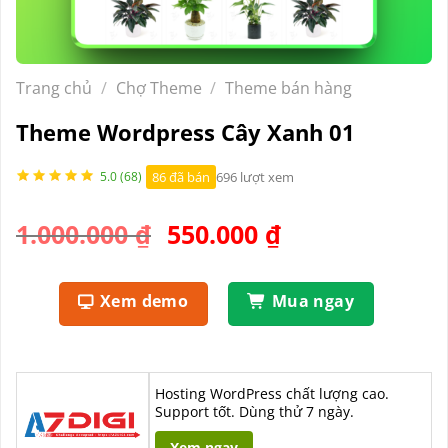
Trang chủ
/
Chợ Theme
/
Theme bán hàng
Theme Wordpress Cây Xanh 01
86 đã bán
696 lượt xem
5.0 (68)
Giá
Giá
1.000.000
₫
550.000
₫
gốc
hiện
là:
tại
Xem demo
Mua ngay
1.000.000 ₫.
là:
550.000 ₫.
Hosting WordPress chất lượng cao.
Support tốt. Dùng thử 7 ngày.
Xem ngay