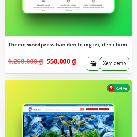
Theme wordpress bán đèn trang trí, đèn chùm
Giá
Giá
1.200.000
₫
550.000
₫
Xem demo
gốc
hiện
là:
tại
1.200.000 ₫.
là:
550.000 ₫.
-54%