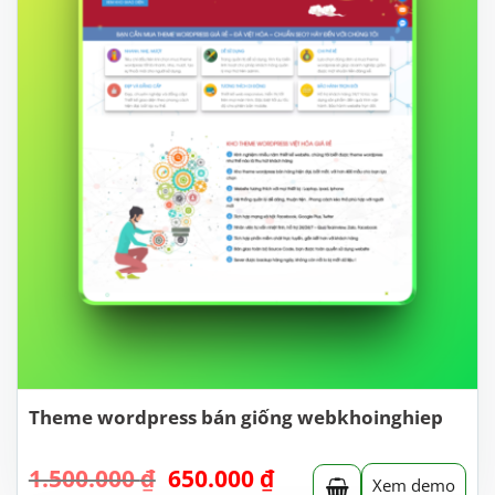
Theme wordpress bán giống webkhoinghiep
Giá
Giá
1.500.000
₫
650.000
₫
Xem demo