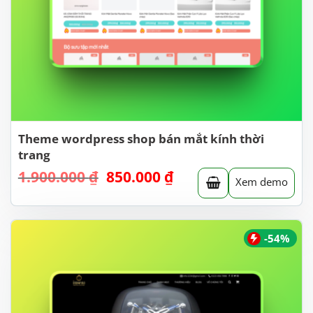
Theme wordpress shop bán mắt kính thời
trang
Giá
Giá
1.900.000
₫
850.000
₫
Xem demo
gốc
hiện
là:
tại
1.900.000 ₫.
là:
850.000 ₫.
-54%