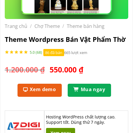
Trang chủ
/
Chợ Theme
/
Theme bán hàng
Theme Wordpress Bán Vật Phẩm Thờ
86 đã bán
665 lượt xem
5.0 (68)
Giá
Giá
1.200.000
₫
550.000
₫
gốc
hiện
là:
tại
Xem demo
Mua ngay
1.200.000 ₫.
là:
550.000 ₫.
Hosting WordPress chất lượng cao.
Support tốt. Dùng thử 7 ngày.
Xem ngay