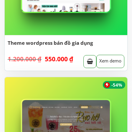
Theme wordpress bán đồ gia dụng
Giá
Giá
1.200.000
₫
550.000
₫
Xem demo
gốc
hiện
là:
tại
1.200.000 ₫.
là:
550.000 ₫.
-54%