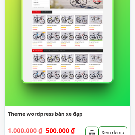
Theme wordpress bán xe đạp
Giá
Giá
1.000.000
₫
500.000
₫
Xem demo