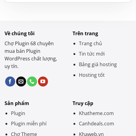
là:
tại
1.200.000 ₫.
là:
550.000 ₫.
Về chúng tôi
Trên trang
Chợ Plugin 68 chuyên
Trang chủ
mua bán Plugin
Tin tức mới
WordPress chất lượng,
Bảng giá hosting
uy tín.
Hosting tốt
Sản phẩm
Truy cập
Plugin
Khatheme.com
Plugin miễn phí
Canhdeals.com
Chợ Theme
Khaweb.vn