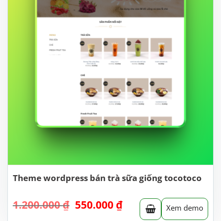
Theme wordpress bán trà sữa giống tocotoco
Giá
Giá
1.200.000
₫
550.000
₫
Xem demo
gốc
hiện