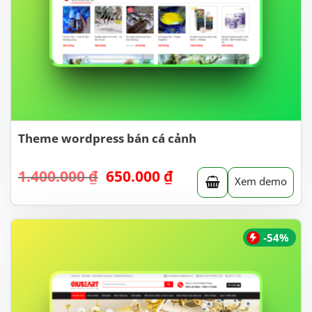
Theme wordpress bán cá cảnh
Giá
Giá
1.400.000
₫
650.000
₫
Xem demo
gốc
hiện
là:
tại
1.400.000 ₫.
là:
650.000 ₫.
-54%