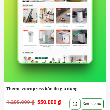
Theme wordpress bán đồ gia dụng
Giá
Giá
1.200.000
₫
550.000
₫
Xem demo
gốc
hiện