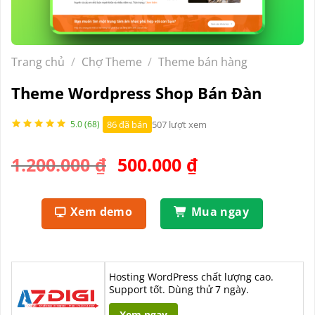
Trang chủ
/
Chợ Theme
/
Theme bán hàng
Theme Wordpress Shop Bán Đàn
86 đã bán
507 lượt xem
5.0 (68)
Giá
Giá
1.200.000
₫
500.000
₫
gốc
hiện
là:
tại
Xem demo
Mua ngay
1.200.000 ₫.
là:
500.000 ₫.
Hosting WordPress chất lượng cao.
Support tốt. Dùng thử 7 ngày.
Xem ngay