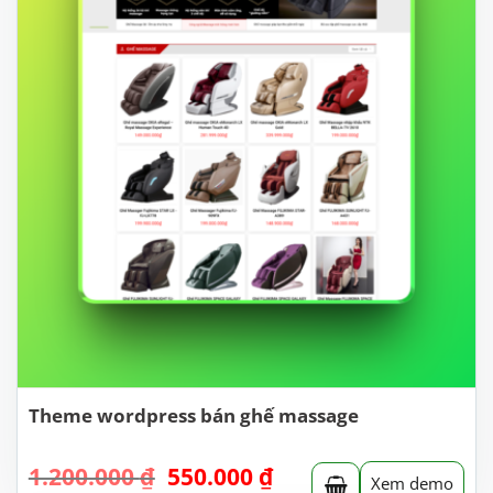
Theme wordpress bán ghế massage
Giá
Giá
1.200.000
₫
550.000
₫
Xem demo