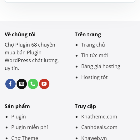
là:
tại
1.200.000 ₫.
là:
550.000 ₫.
Về chúng tôi
Trên trang
Chợ Plugin 68 chuyên
Trang chủ
mua bán Plugin
Tin tức mới
WordPress chất lượng,
Bảng giá hosting
uy tín.
Hosting tốt
Sản phẩm
Truy cập
Plugin
Khatheme.com
Plugin miễn phí
Canhdeals.com
Chợ Theme
Khaweb.vn