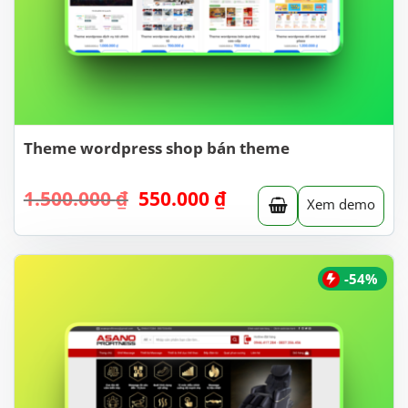
Theme wordpress shop bán theme
Giá
Giá
1.500.000
₫
550.000
₫
Xem demo
gốc
hiện
là:
tại
1.500.000 ₫.
là:
550.000 ₫.
-54%