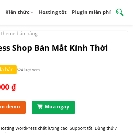
Kiến thức
Hosting tốt
Plugin miễn phí
Theme bán hàng
ss Shop Bán Mắt Kính Thời
đã bán
524 lượt xem
Giá
000
₫
hiện
tại
.000 ₫.
là:
em demo
Mua ngay
850.000 ₫.
Hosting WordPress chất lượng cao. Support tốt. Dùng thử 7