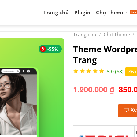
Trang chủ
Plugin
Chợ Theme
Trang chủ
/
Chợ Theme
/
Theme Wordpre
-55%
Trang
5.0 (68)
86 
Giá
1.900.000
₫
850.
gốc
là:
1.900
X