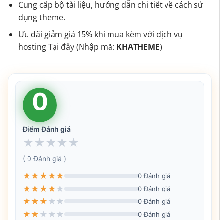
Cung cấp bộ tài liệu, hướng dẫn chi tiết về cách sử
dụng theme.
Ưu đãi giảm giá 15% khi mua kèm với dịch vụ
hosting
Tại đây
(Nhập mã:
KHATHEME
)
0
Điểm Đánh giá
★
★
★
★
★
( 0 Đánh giá )
★
★
★
★
★
0 Đánh giá
★
★
★
★
★
0 Đánh giá
★
★
★
★
★
0 Đánh giá
★
★
★
★
★
0 Đánh giá