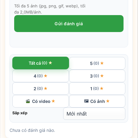
Tối đa 5 ảnh (jpg, png, gif, webp), tối
đa 2,0MB/ảnh.
Gửi đánh giá
★
Tất cả
(0)
5
★
(0)
4
3
★
★
(0)
(0)
2
1
★
★
(0)
(0)
Có video
Có ảnh
★
🖼
★
Sắp xếp
Chưa có đánh giá nào.