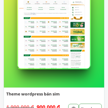
Theme wordpress bán sim
Giá
Giá
1.900.000
₫
900.000
₫