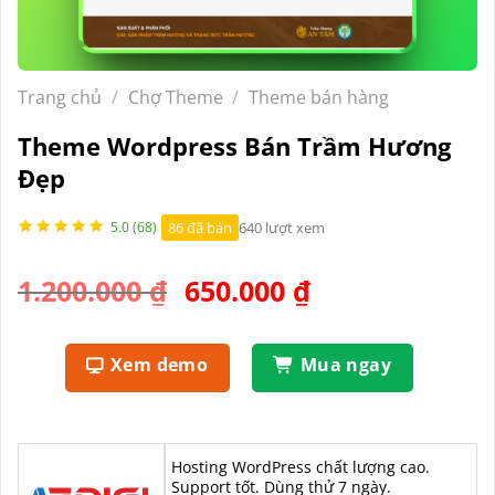
Trang chủ
/
Chợ Theme
/
Theme bán hàng
Theme Wordpress Bán Trầm Hương
Đẹp
86 đã bán
640 lượt xem
5.0 (68)
Giá
Giá
1.200.000
₫
650.000
₫
gốc
hiện
là:
tại
Xem demo
Mua ngay
1.200.000 ₫.
là:
650.000 ₫.
Hosting WordPress chất lượng cao.
Support tốt. Dùng thử 7 ngày.