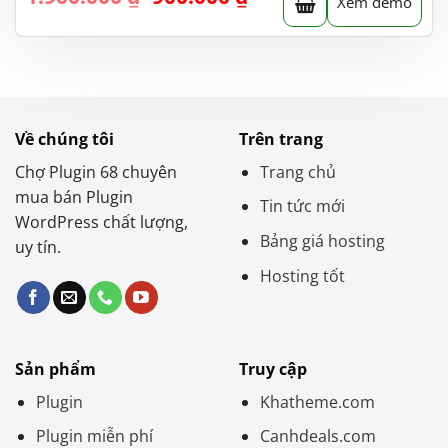
Xem demo
gốc
hiện
là:
tại
1.900.000 ₫.
là:
900.000 ₫.
Về chúng tôi
Trên trang
Chợ Plugin 68 chuyên
Trang chủ
mua bán Plugin
Tin tức mới
WordPress chất lượng,
Bảng giá hosting
uy tín.
Hosting tốt
Sản phẩm
Truy cập
Plugin
Khatheme.com
Plugin miễn phí
Canhdeals.com