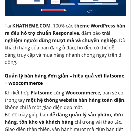
Tại
KHATHEME.COM
, 100% các
theme WordPress bán
ra đều hỗ trợ chuẩn Responsive
, đảm bảo
trải
nghiệm người dùng mượt mà và chuyên nghiệp
. Dù
khách hàng của bạn đang ở đâu, họ đều có thể dễ
dàng truy cập và mua hàng nhanh chóng ngay trên di
động.
Quản lý bán hàng đơn giản – hiệu quả với flatsome
+ woocommerce
Khi kết hợp
Flatsome
cùng
Woocommerce
, bạn sẽ có
trong tay
một hệ thống website bán hàng toàn diện
,
không chỉ là một giao diện đẹp mắt.
Bộ đôi này giúp bạn
dễ dàng quản lý sản phẩm, đơn
hàng, tồn kho và khách hàng
chỉ trong vài thao tác.
Giao diện thân thiện, vận hành mượt mà giúp bạn tiết