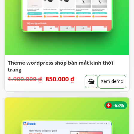
Theme wordpress shop bán mắt kính thời
trang
Giá
Giá
1.900.000
₫
850.000
₫
Xem demo
gốc
hiện
là:
tại
1.900.000 ₫.
là:
850.000 ₫.
-63%