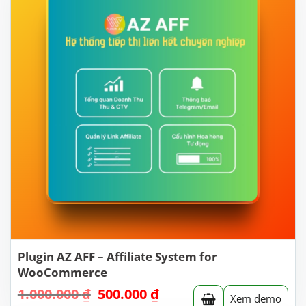
Plugin AZ AFF – Affiliate System for
WooCommerce
1.000.000
₫
Giá
500.000
₫
Giá
Xem demo
gốc
hiện