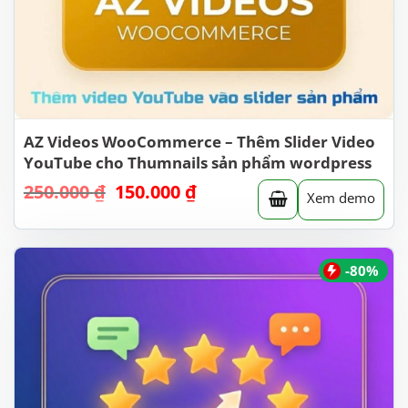
AZ Videos WooCommerce – Thêm Slider Video
YouTube cho Thumnails sản phẩm wordpress
250.000
₫
Giá
150.000
₫
Giá
Xem demo
gốc
hiện
là:
tại
250.000 ₫.
là:
150.000 ₫.
-80%