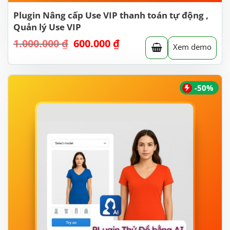
Plugin Nâng cấp Use VIP thanh toán tự động ,
Quản lý Use VIP
1.000.000
₫
Giá
600.000
₫
Giá
Xem demo
gốc
hiện
là:
tại
1.000.000 ₫.
là:
600.000 ₫.
-50%