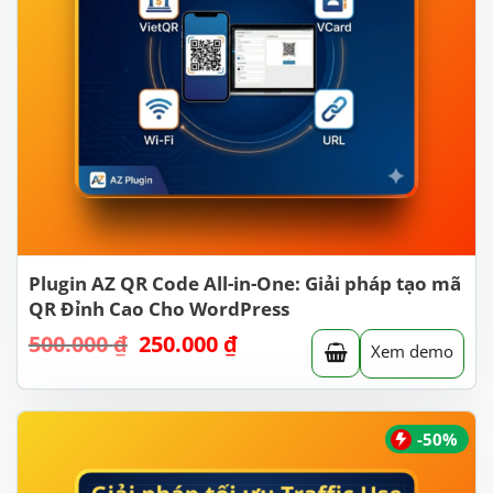
Plugin AZ QR Code All-in-One: Giải pháp tạo mã
QR Đỉnh Cao Cho WordPress
500.000
₫
Giá
250.000
₫
Giá
Xem demo
gốc
hiện
là:
tại
500.000 ₫.
là:
250.000 ₫.
-50%