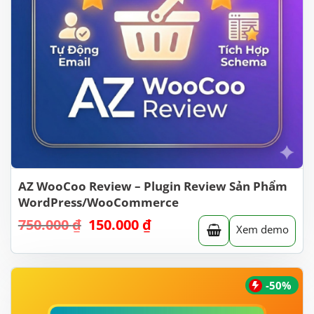
AZ WooCoo Review – Plugin Review Sản Phẩm
WordPress/WooCommerce
750.000
₫
Giá
150.000
₫
Giá
Xem demo
gốc
hiện
là:
tại
750.000 ₫.
là:
150.000 ₫.
-50%