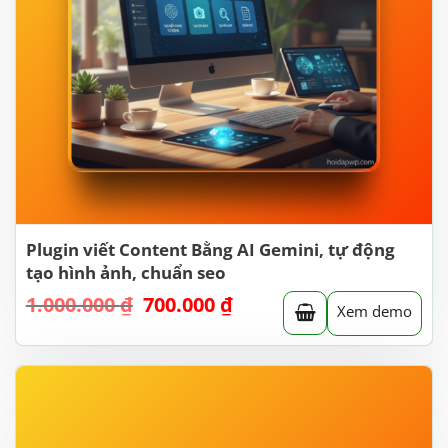
Plugin viết Content Bằng AI Gemini, tự động
tạo hình ảnh, chuẩn seo
1.000.000
₫
Giá
700.000
₫
Giá
Xem demo
gốc
hiện
là:
tại
1.000.000 ₫.
là:
700.000 ₫.