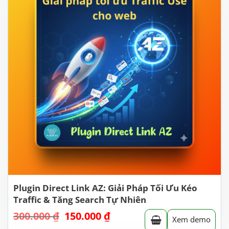
Plugin Direct Link AZ: Giải Pháp Tối Ưu Kéo
Traffic & Tăng Search Tự Nhiên
300.000
₫
Giá
150.000
₫
Giá
Xem demo
gốc
hiện
là:
tại