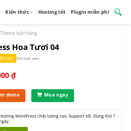
Kiến thức
Hosting tốt
Plugin miễn phí
Theme bán hàng
ss Hoa Tươi 04
đã bán
595 lượt xem
Giá
000
₫
hiện
tại
.000 ₫.
là:
em demo
Mua ngay
550.000 ₫.
Hosting WordPress chất lượng cao. Support tốt. Dùng thử 7
ngày.