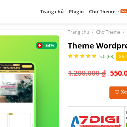
Trang chủ
Plugin
Chợ Theme
Trang chủ
/
Chợ Theme
/
Theme Wordpre
-54%
5.0 (68)
86 
Giá
1.200.000
₫
550.
gốc
là:
1.200
X