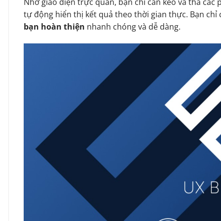
Nhờ giao diện trực quan, bạn chỉ cần kéo và thả các 
tự động hiển thị kết quả theo thời gian thực. Bạn chỉ c
bạn hoàn thiện
nhanh chóng và dễ dàng.