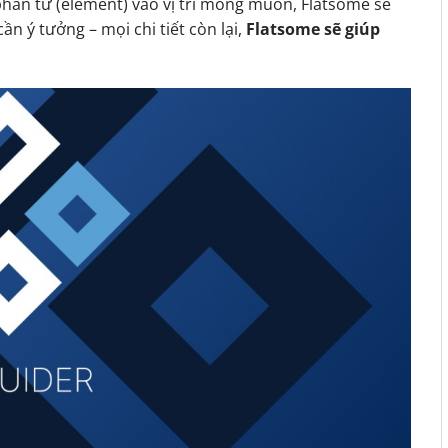
phần tử (element) vào vị trí mong muốn, Flatsome sẽ
ần ý tưởng – mọi chi tiết còn lại,
Flatsome sẽ giúp