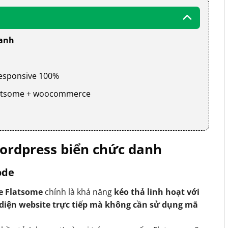
danh
 responsive 100%
 flatsome + woocommerce
ordpress biển chức danh
ode
e Flatsome
chính là khả năng
kéo thả linh hoạt với
 diện website trực tiếp mà không cần sử dụng mã