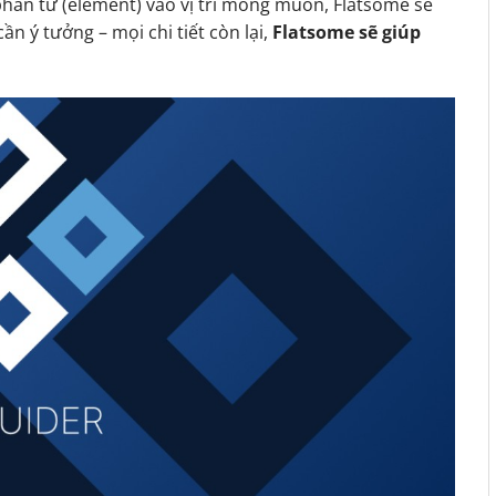
phần tử (element) vào vị trí mong muốn, Flatsome sẽ
ần ý tưởng – mọi chi tiết còn lại,
Flatsome sẽ giúp