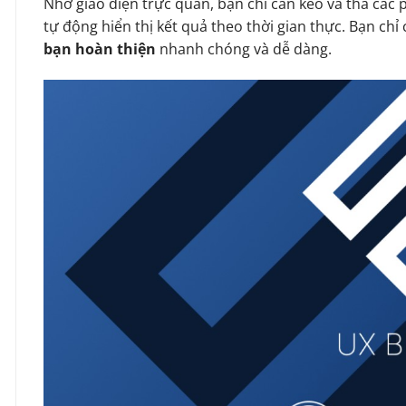
Nhờ giao diện trực quan, bạn chỉ cần kéo và thả các 
tự động hiển thị kết quả theo thời gian thực. Bạn chỉ c
bạn hoàn thiện
nhanh chóng và dễ dàng.