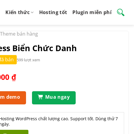
Kiến thức
Hosting tốt
Plugin miễn phí
Theme bán hàng
ss Biển Chức Danh
đã bán
599 lượt xem
Giá
000
₫
hiện
tại
.000 ₫.
là:
em demo
Mua ngay
550.000 ₫.
Hosting WordPress chất lượng cao. Support tốt. Dùng thử 7
ngày.