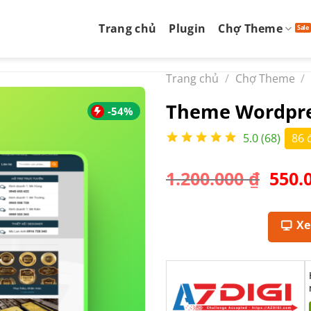
Trang chủ
Plugin
Chợ Theme
Trang chủ
/
Chợ Theme
/
Theme Wordpre
-54%
5.0 (68)
86 
Giá
1.200.000
₫
550.
gốc
là:
1.200
X