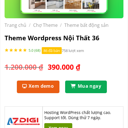
Trang chủ
/
Chợ Theme
/
Theme bất động sản
Theme Wordpress Nội Thất 36
86 đã bán
758 lượt xem
5.0 (68)
Giá
Giá
1.200.000
₫
390.000
₫
gốc
hiện
là:
tại
Xem demo
Mua ngay
1.200.000 ₫.
là:
390.000 ₫.
Hosting WordPress chất lượng cao.
Support tốt. Dùng thử 7 ngày.
Xem ngay