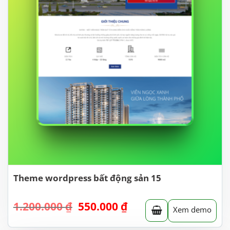
Theme wordpress bất động sản 15
Giá
Giá
1.200.000
₫
550.000
₫
Xem demo
gốc
hiện
là:
tại