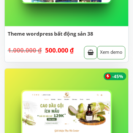
Theme wordpress bất động sản 38
Giá
Giá
1.000.000
₫
500.000
₫
Xem demo
gốc
hiện
là:
tại
1.000.000 ₫.
là:
500.000 ₫.
-45%