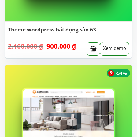
Theme wordpress bất động sản 63
Giá
Giá
2.100.000
₫
900.000
₫
Xem demo
gốc
hiện
là:
tại
2.100.000 ₫.
là:
900.000 ₫.
-54%