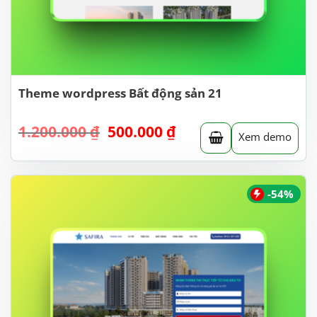
Theme wordpress Bất động sản 21
Giá
Giá
1.200.000
₫
500.000
₫
Xem demo
gốc
hiện
là:
tại
1.200.000 ₫.
là:
500.000 ₫.
-54%