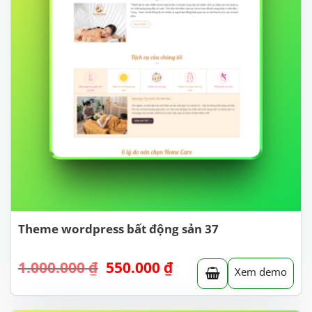
Theme wordpress bất động sản 37
Giá
Giá
1.000.000
₫
550.000
₫
Xem demo
gốc
hiện
là:
tại
1.000.000 ₫.
là: