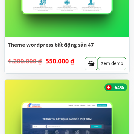
Theme wordpress bất động sản 47
Giá
Giá
1.200.000
₫
550.000
₫
Xem demo
gốc
hiện
là:
tại
1.200.000 ₫.
là:
550.000 ₫.
-64%