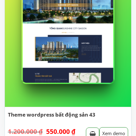
Theme wordpress bất động sản 43
Giá
Giá
1.200.000
₫
550.000
₫
Xem demo