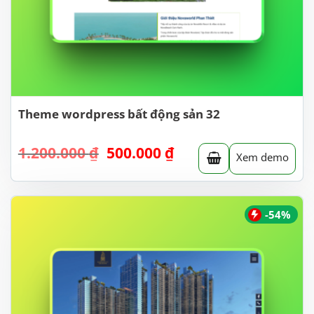
Theme wordpress bất động sản 32
Giá
Giá
1.200.000
₫
500.000
₫
Xem demo
gốc
hiện
là:
tại
1.200.000 ₫.
là:
500.000 ₫.
-54%