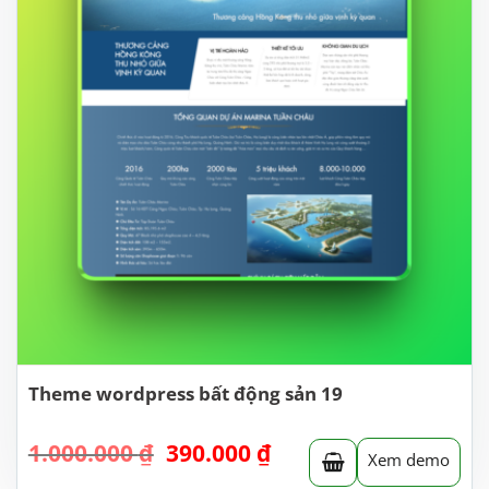
Theme wordpress bất động sản 19
Giá
Giá
1.000.000
₫
390.000
₫
Xem demo
gốc
hiện