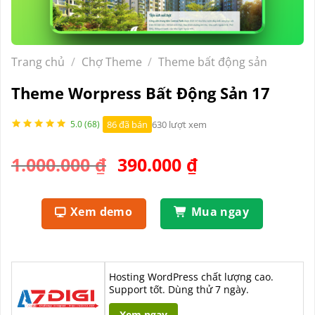
Trang chủ
/
Chợ Theme
/
Theme bất động sản
Theme Worpress Bất Động Sản 17
86 đã bán
630 lượt xem
5.0 (68)
Giá
Giá
1.000.000
₫
390.000
₫
gốc
hiện
là:
tại
Xem demo
Mua ngay
1.000.000 ₫.
là:
390.000 ₫.
Hosting WordPress chất lượng cao.
Support tốt. Dùng thử 7 ngày.
Xem ngay