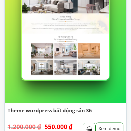
Theme wordpress bất động sản 36
Giá
Giá
1.200.000
₫
550.000
₫
Xem demo