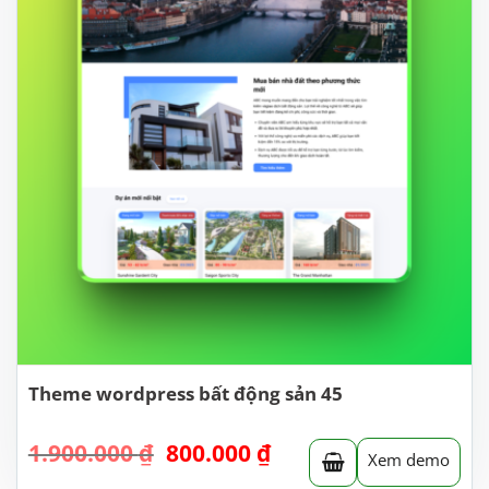
Theme wordpress bất động sản 45
Giá
Giá
1.900.000
₫
800.000
₫
Xem demo
gốc
hiện