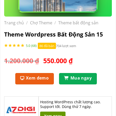
Trang chủ
/
Chợ Theme
/
Theme bất động sản
Theme Wordpress Bất Động Sản 15
86 đã bán
704 lượt xem
5.0 (68)
Giá
Giá
1.200.000
₫
550.000
₫
gốc
hiện
là:
tại
Xem demo
Mua ngay
1.200.000 ₫.
là:
550.000 ₫.
Hosting WordPress chất lượng cao.
Support tốt. Dùng thử 7 ngày.
Xem ngay