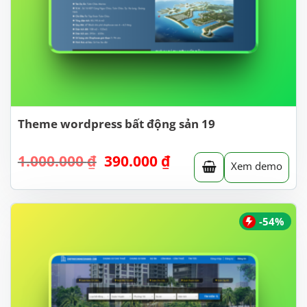
Theme wordpress bất động sản 19
Giá
Giá
1.000.000
₫
390.000
₫
Xem demo
gốc
hiện
là:
tại
1.000.000 ₫.
là:
390.000 ₫.
-54%