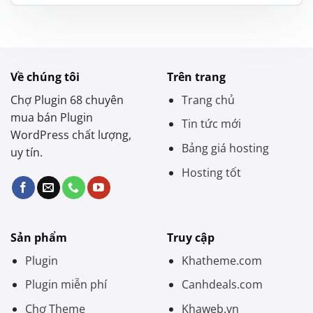
là:
tại
1.900.000 ₫.
là:
800.000 ₫.
Về chúng tôi
Trên trang
Chợ Plugin 68 chuyên
Trang chủ
mua bán Plugin
Tin tức mới
WordPress chất lượng,
Bảng giá hosting
uy tín.
Hosting tốt
Sản phẩm
Truy cập
Plugin
Khatheme.com
Plugin miễn phí
Canhdeals.com
Chợ Theme
Khaweb.vn