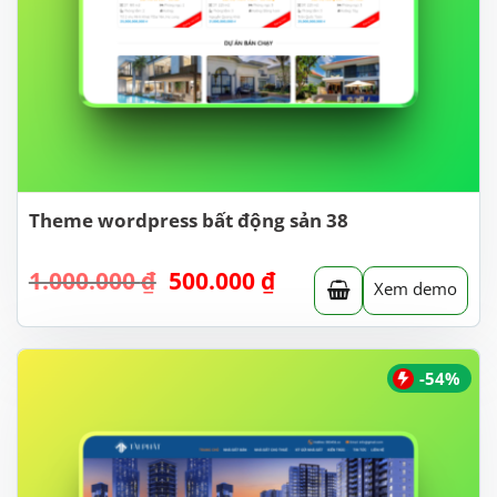
Theme wordpress bất động sản 38
Giá
Giá
1.000.000
₫
500.000
₫
Xem demo
gốc
hiện
là:
tại
1.000.000 ₫.
là:
500.000 ₫.
-54%