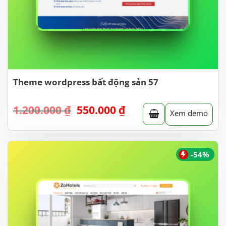
Theme wordpress bất động sản 57
Giá
Giá
1.200.000
₫
550.000
₫
Xem demo
gốc
hiện
là:
tại
1.200.000 ₫.
là:
550.000 ₫.
-54%