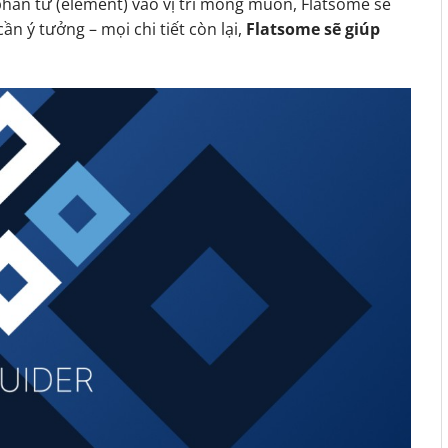
phần tử (element) vào vị trí mong muốn, Flatsome sẽ
ần ý tưởng – mọi chi tiết còn lại,
Flatsome sẽ giúp