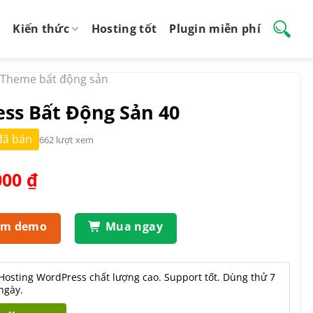
Kiến thức
Hosting tốt
Plugin miễn phí
Theme bất động sản
ss Bất Động Sản 40
đã bán
662 lượt xem
Giá
000
₫
hiện
tại
.000 ₫.
là:
em demo
Mua ngay
550.000 ₫.
Hosting WordPress chất lượng cao. Support tốt. Dùng thử 7
ngày.