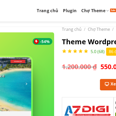
Trang chủ
Plugin
Chợ Theme
Trang chủ
/
Chợ Theme
/
Theme Wordpre
-54%
5.0 (68)
86 
Giá
1.200.000
₫
550.
gốc
là:
1.200
X