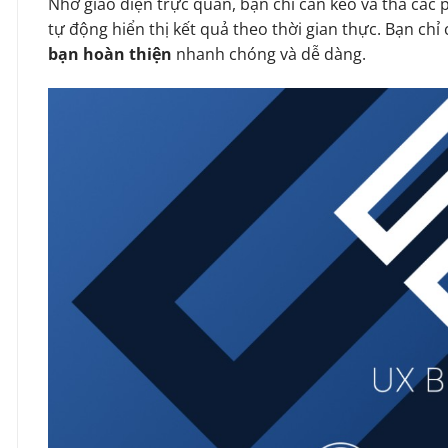
Nhờ giao diện trực quan, bạn chỉ cần kéo và thả các 
tự động hiển thị kết quả theo thời gian thực. Bạn chỉ c
bạn hoàn thiện
nhanh chóng và dễ dàng.