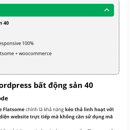
n 40
 responsive 100%
 flatsome + woocommerce
rdpress bất động sản 40
ode
e Flatsome
chính là khả năng
kéo thả linh hoạt với
 diện website trực tiếp mà không cần sử dụng mã