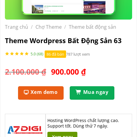
Trang chủ
/
Chợ Theme
/
Theme bất động sản
Theme Wordpress Bất Động Sản 63
86 đã bán
787 lượt xem
5.0 (68)
Giá
Giá
2.100.000
₫
900.000
₫
gốc
hiện
là:
tại
Xem demo
Mua ngay
2.100.000 ₫.
là:
900.000 ₫.
Hosting WordPress chất lượng cao.
Support tốt. Dùng thử 7 ngày.
Xem ngay