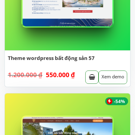
Theme wordpress bất động sản 57
Giá
Giá
1.200.000
₫
550.000
₫
Xem demo
gốc
hiện
là:
tại
1.200.000 ₫.
là:
550.000 ₫.
-54%