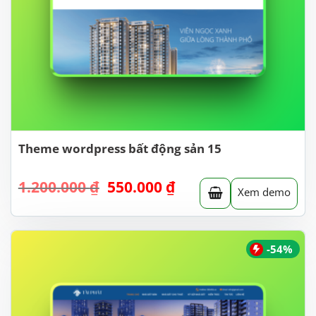
Theme wordpress bất động sản 15
Giá
Giá
1.200.000
₫
550.000
₫
Xem demo
gốc
hiện
là:
tại
1.200.000 ₫.
là:
550.000 ₫.
-54%