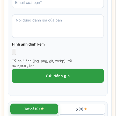
Hình ảnh đính kèm
Tối đa 5 ảnh (jpg, png, gif, webp), tối
đa 2,0MB/ảnh.
Gửi đánh giá
★
Tất cả
(0)
5
★
(0)