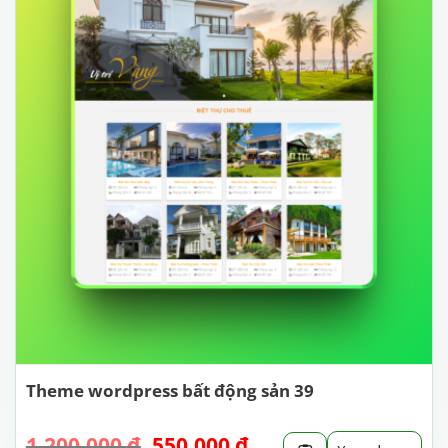
Theme wordpress bất động sản 39
Giá
Giá
1.200.000
₫
550.000
₫