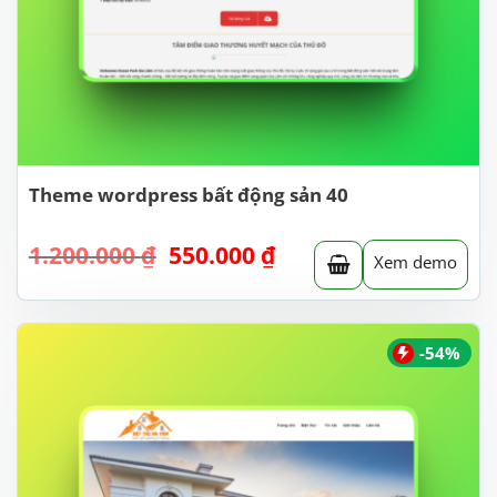
Theme wordpress bất động sản 40
Giá
Giá
1.200.000
₫
550.000
₫
Xem demo
gốc
hiện
là:
tại
1.200.000 ₫.
là:
550.000 ₫.
-54%