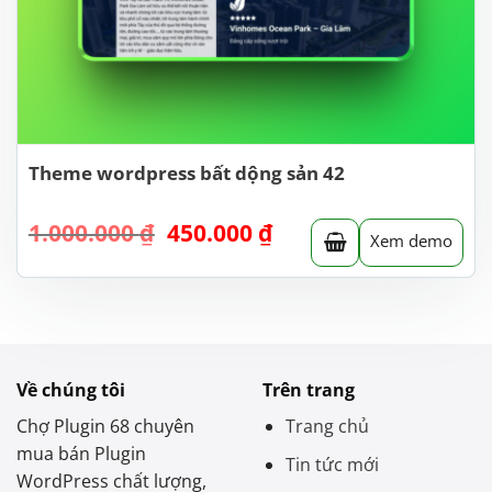
Theme wordpress bất dộng sản 42
Giá
Giá
1.000.000
₫
450.000
₫
Xem demo
gốc
hiện
là:
tại
1.000.000 ₫.
là:
450.000 ₫.
Về chúng tôi
Trên trang
Chợ Plugin 68 chuyên
Trang chủ
mua bán Plugin
Tin tức mới
WordPress chất lượng,