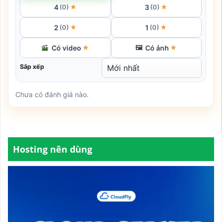
4
3
★
★
(0)
(0)
2
1
★
★
(0)
(0)
Có video
Có ảnh
★
🖼
★
Sắp xếp
Chưa có đánh giá nào.
Hosting nên dùng