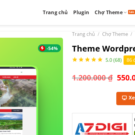
Trang chủ
Plugin
Chợ Theme
Trang chủ
/
Chợ Theme
/
Theme Wordpre
-54%
5.0 (68)
86 
Giá
1.200.000
₫
550.
gốc
là:
1.200
X