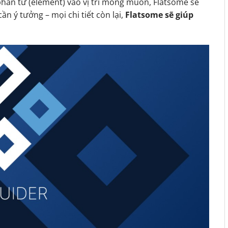
phần tử (element) vào vị trí mong muốn, Flatsome sẽ
ần ý tưởng – mọi chi tiết còn lại,
Flatsome sẽ giúp