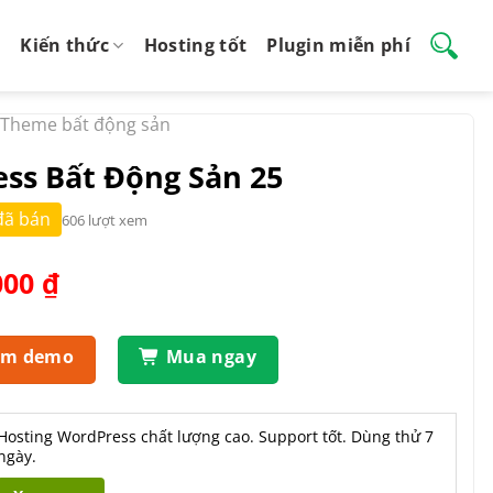
Kiến thức
Hosting tốt
Plugin miễn phí
Theme bất động sản
ss Bất Động Sản 25
đã bán
606 lượt xem
Giá
000
₫
hiện
tại
.000 ₫.
là:
em demo
Mua ngay
550.000 ₫.
Hosting WordPress chất lượng cao. Support tốt. Dùng thử 7
ngày.