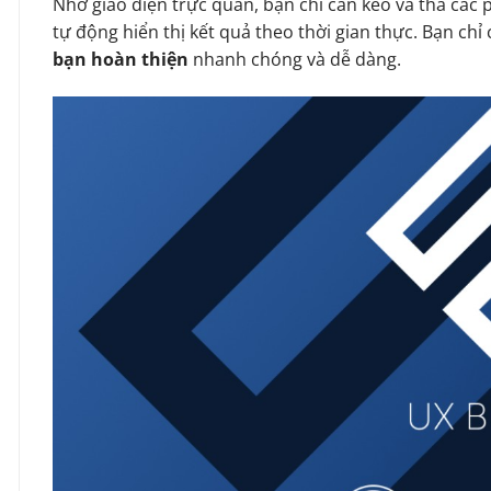
Nhờ giao diện trực quan, bạn chỉ cần kéo và thả các 
tự động hiển thị kết quả theo thời gian thực. Bạn chỉ c
bạn hoàn thiện
nhanh chóng và dễ dàng.