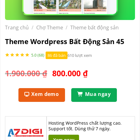
Trang chủ
/
Chợ Theme
/
Theme bất động sản
Theme Wordpress Bất Động Sản 45
86 đã bán
610 lượt xem
5.0 (68)
Giá
Giá
1.900.000
₫
800.000
₫
gốc
hiện
là:
tại
Xem demo
Mua ngay
1.900.000 ₫.
là:
800.000 ₫.
Hosting WordPress chất lượng cao.
Support tốt. Dùng thử 7 ngày.
Xem ngay