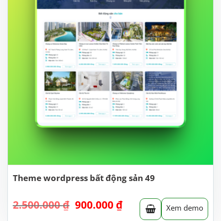
Theme wordpress bất động sản 49
Giá
Giá
2.500.000
₫
900.000
₫
Xem demo
gốc
hiện