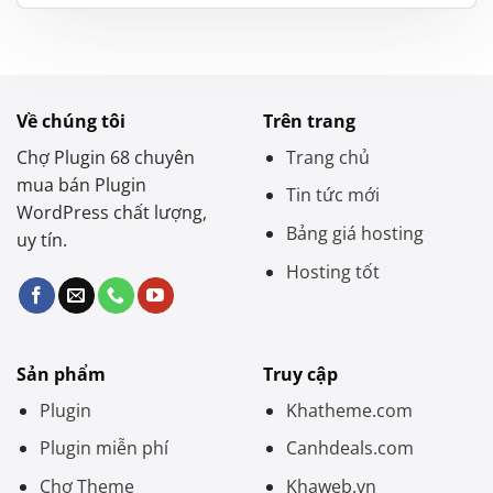
là:
tại
2.500.000 ₫.
là:
900.000 ₫.
Về chúng tôi
Trên trang
Chợ Plugin 68 chuyên
Trang chủ
mua bán Plugin
Tin tức mới
WordPress chất lượng,
Bảng giá hosting
uy tín.
Hosting tốt
Sản phẩm
Truy cập
Plugin
Khatheme.com
Plugin miễn phí
Canhdeals.com
Chợ Theme
Khaweb.vn