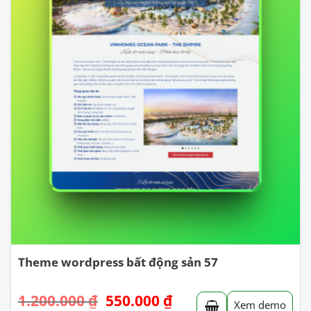
Theme wordpress bất động sản 57
Giá
Giá
1.200.000
₫
550.000
₫
Xem demo