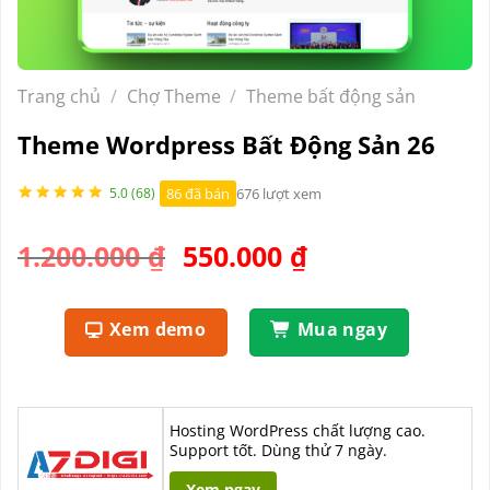
Trang chủ
/
Chợ Theme
/
Theme bất động sản
Theme Wordpress Bất Động Sản 26
86 đã bán
676 lượt xem
5.0 (68)
Giá
Giá
1.200.000
₫
550.000
₫
gốc
hiện
là:
tại
Xem demo
Mua ngay
1.200.000 ₫.
là:
550.000 ₫.
Hosting WordPress chất lượng cao.
Support tốt. Dùng thử 7 ngày.
Xem ngay