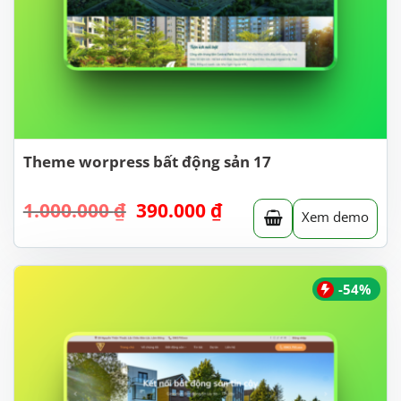
Theme worpress bất động sản 17
Giá
Giá
1.000.000
₫
390.000
₫
Xem demo
gốc
hiện
là:
tại
1.000.000 ₫.
là:
390.000 ₫.
-54%