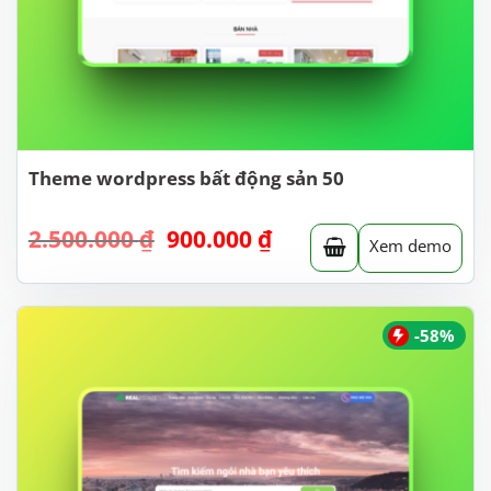
Theme wordpress bất động sản 50
Giá
Giá
2.500.000
₫
900.000
₫
Xem demo
gốc
hiện
là:
tại
2.500.000 ₫.
là:
900.000 ₫.
-58%