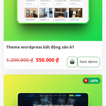
Theme wordpress bất động sản 61
Giá
Giá
1.200.000
₫
550.000
₫
Xem demo
gốc
hiện
là:
tại
1.200.000 ₫.
là:
550.000 ₫.
-40%