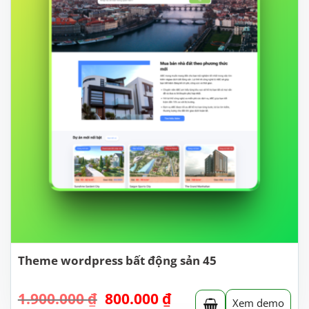
Theme wordpress bất động sản 45
Giá
Giá
1.900.000
₫
800.000
₫
Xem demo