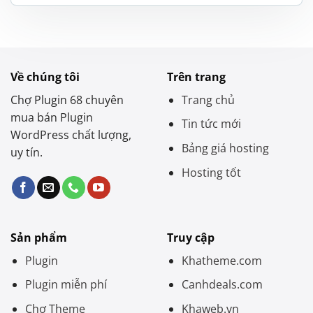
là:
tại
1.200.000 ₫.
là:
550.000 ₫.
Về chúng tôi
Trên trang
Chợ Plugin 68 chuyên
Trang chủ
mua bán Plugin
Tin tức mới
WordPress chất lượng,
Bảng giá hosting
uy tín.
Hosting tốt
Sản phẩm
Truy cập
Plugin
Khatheme.com
Plugin miễn phí
Canhdeals.com
Chợ Theme
Khaweb.vn