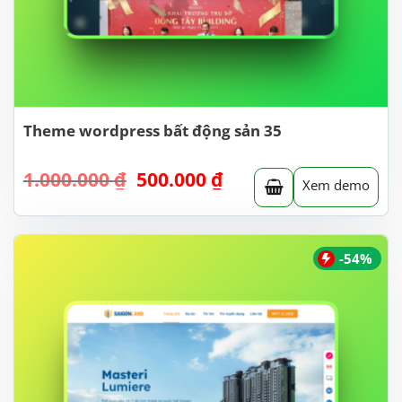
Theme wordpress bất động sản 35
Giá
Giá
1.000.000
₫
500.000
₫
Xem demo
gốc
hiện
là:
tại
1.000.000 ₫.
là:
500.000 ₫.
-54%