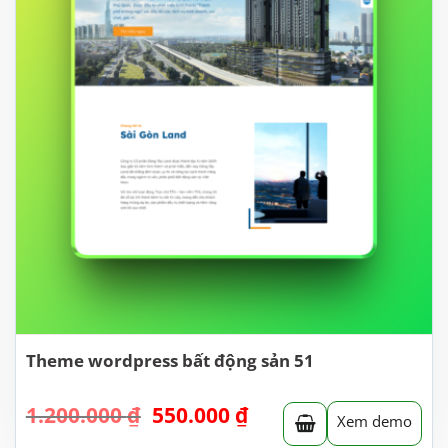
Theme wordpress bất động sản 51
Giá
Giá
1.200.000
₫
550.000
₫
Xem demo
gốc
hiện