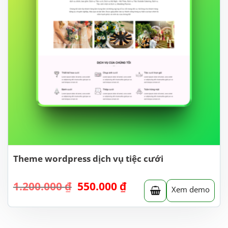
Theme wordpress dịch vụ tiệc cưới
Giá
Giá
1.200.000
₫
550.000
₫
Xem demo
gốc
hiện
là:
tại
1.200.000 ₫.
là:
550.000 ₫.