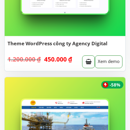
Theme WordPress công ty Agency Digital
Giá
Giá
1.200.000
₫
450.000
₫
Xem demo
gốc
hiện
là:
tại
1.200.000 ₫.
là:
450.000 ₫.
-58%