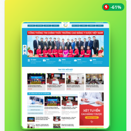
550.000 ₫.
-61%