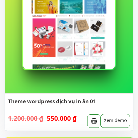
Theme wordpress dịch vụ in ấn 01
Giá
Giá
1.200.000
₫
550.000
₫
Xem demo
gốc
hiện
là:
tại
1.200.000 ₫.
là: