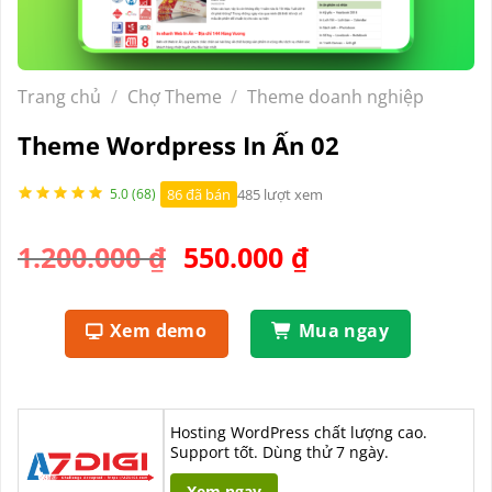
Trang chủ
/
Chợ Theme
/
Theme doanh nghiệp
Theme Wordpress In Ấn 02
86 đã bán
485 lượt xem
5.0 (68)
Giá
Giá
1.200.000
₫
550.000
₫
gốc
hiện
là:
tại
Xem demo
Mua ngay
1.200.000 ₫.
là:
550.000 ₫.
Hosting WordPress chất lượng cao.
Support tốt. Dùng thử 7 ngày.
Xem ngay