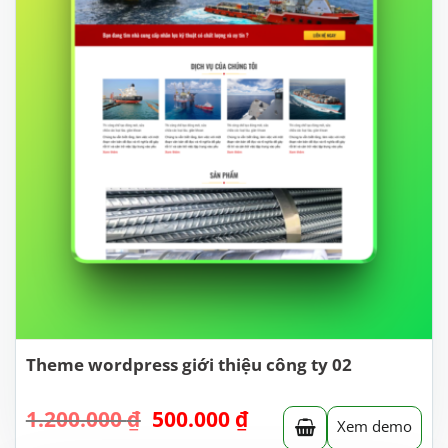
Theme wordpress giới thiệu công ty 02
Giá
Giá
1.200.000
₫
500.000
₫
Xem demo
gốc
hiện