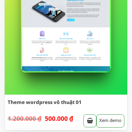
Theme wordpress võ thuật 01
Giá
Giá
1.200.000
₫
500.000
₫
Xem demo
gốc
hiện
là:
tại