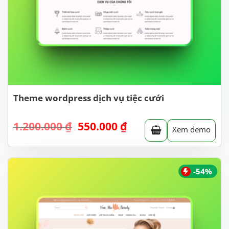
Theme wordpress dịch vụ tiệc cưới
Giá
Giá
1.200.000
₫
550.000
₫
Xem demo
gốc
hiện
là:
tại
1.200.000 ₫.
là:
550.000 ₫.
-54%