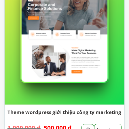
Theme wordpress giới thiệu công ty marketing
Giá
Giá
1.000.000
₫
500.000
₫