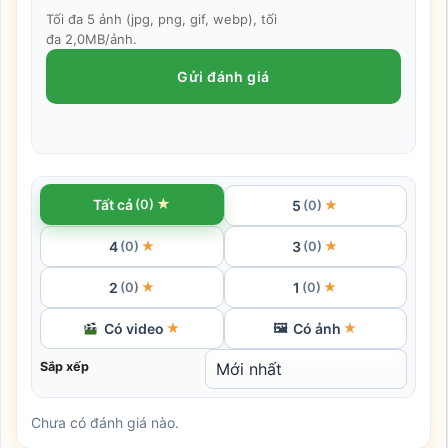
Tối đa 5 ảnh (jpg, png, gif, webp), tối
đa 2,0MB/ảnh.
Gửi đánh giá
★
Tất cả
(0)
5
★
(0)
4
3
★
★
(0)
(0)
2
1
★
★
(0)
(0)
Có video
Có ảnh
★
🖼
★
Sắp xếp
Chưa có đánh giá nào.