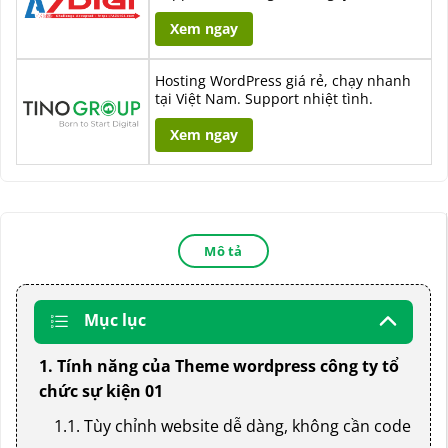
Xem ngay
Hosting WordPress giá rẻ, chạy nhanh
tại Việt Nam. Support nhiệt tình.
Xem ngay
Mô tả
Mục lục
1. Tính năng của Theme wordpress công ty tổ
chức sự kiện 01
1.1. Tùy chỉnh website dễ dàng, không cần code