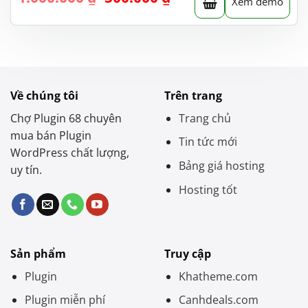
Xem demo
gốc
hiện
là:
tại
1.000.000 ₫.
là:
500.000 ₫.
Về chúng tôi
Trên trang
Chợ Plugin 68 chuyên
Trang chủ
mua bán Plugin
Tin tức mới
WordPress chất lượng,
Bảng giá hosting
uy tín.
Hosting tốt
Sản phẩm
Truy cập
Plugin
Khatheme.com
Plugin miễn phí
Canhdeals.com