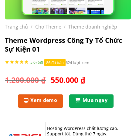
Trang chủ
/
Chợ Theme
/
Theme doanh nghiệp
Theme Wordpress Công Ty Tổ Chức
Sự Kiện 01
86 đã bán
624 lượt xem
5.0 (68)
Giá
Giá
1.200.000
₫
550.000
₫
gốc
hiện
là:
tại
Xem demo
Mua ngay
1.200.000 ₫.
là:
550.000 ₫.
Hosting WordPress chất lượng cao.
Support tốt. Dùng thử 7 ngày.