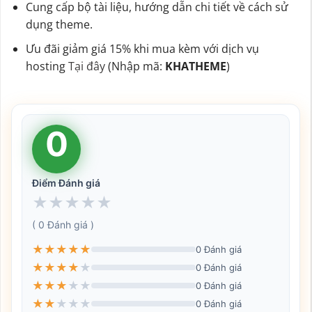
Cung cấp bộ tài liệu, hướng dẫn chi tiết về cách sử
dụng theme.
Ưu đãi giảm giá 15% khi mua kèm với dịch vụ
hosting
Tại đây
(Nhập mã:
KHATHEME
)
0
Điểm Đánh giá
★
★
★
★
★
( 0 Đánh giá )
★
★
★
★
★
0 Đánh giá
★
★
★
★
★
0 Đánh giá
★
★
★
★
★
0 Đánh giá
★
★
★
★
★
0 Đánh giá