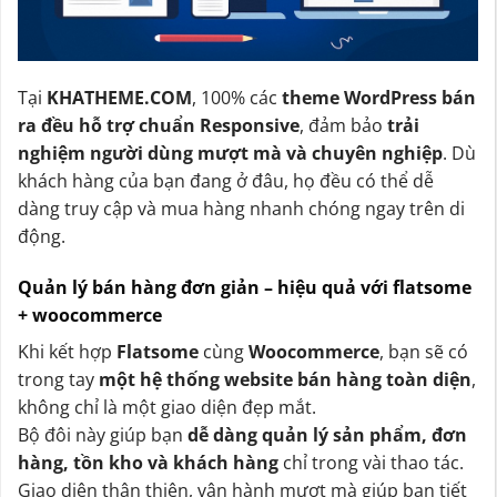
Tại
KHATHEME.COM
, 100% các
theme WordPress bán
ra đều hỗ trợ chuẩn Responsive
, đảm bảo
trải
nghiệm người dùng mượt mà và chuyên nghiệp
. Dù
khách hàng của bạn đang ở đâu, họ đều có thể dễ
dàng truy cập và mua hàng nhanh chóng ngay trên di
động.
Quản lý bán hàng đơn giản – hiệu quả với flatsome
+ woocommerce
Khi kết hợp
Flatsome
cùng
Woocommerce
, bạn sẽ có
trong tay
một hệ thống website bán hàng toàn diện
,
không chỉ là một giao diện đẹp mắt.
Bộ đôi này giúp bạn
dễ dàng quản lý sản phẩm, đơn
hàng, tồn kho và khách hàng
chỉ trong vài thao tác.
Giao diện thân thiện, vận hành mượt mà giúp bạn tiết