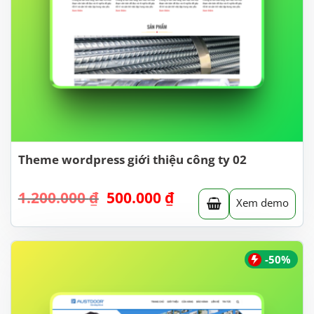
Theme wordpress giới thiệu công ty 02
Giá
Giá
1.200.000
₫
500.000
₫
Xem demo
gốc
hiện
là:
tại
1.200.000 ₫.
là:
500.000 ₫.
-50%