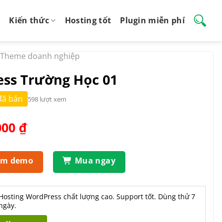
Kiến thức
Hosting tốt
Plugin miễn phí
Theme doanh nghiệp
ss Trường Học 01
đã bán
598 lượt xem
Giá
000
₫
hiện
tại
.000 ₫.
là:
em demo
Mua ngay
390.000 ₫.
Hosting WordPress chất lượng cao. Support tốt. Dùng thử 7
ngày.