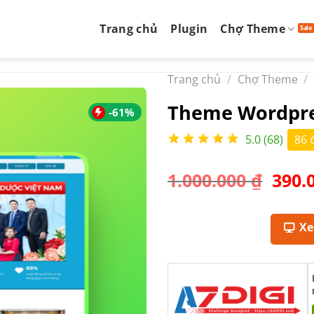
Trang chủ
Plugin
Chợ Theme
Trang chủ
/
Chợ Theme
/
Theme Wordpre
-61%
5.0 (68)
86 
Giá
1.000.000
₫
390.
gốc
là:
1.000
X