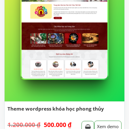
Theme wordpress khóa học phong thủy
Giá
Giá
1.200.000
₫
500.000
₫
Xem demo