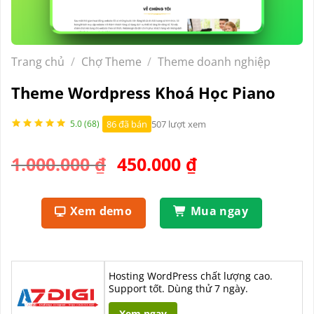
Trang chủ
/
Chợ Theme
/
Theme doanh nghiệp
Theme Wordpress Khoá Học Piano
86 đã bán
507 lượt xem
5.0 (68)
Giá
Giá
1.000.000
₫
450.000
₫
gốc
hiện
là:
tại
Xem demo
Mua ngay
1.000.000 ₫.
là:
450.000 ₫.
Hosting WordPress chất lượng cao.
Support tốt. Dùng thử 7 ngày.
Xem ngay