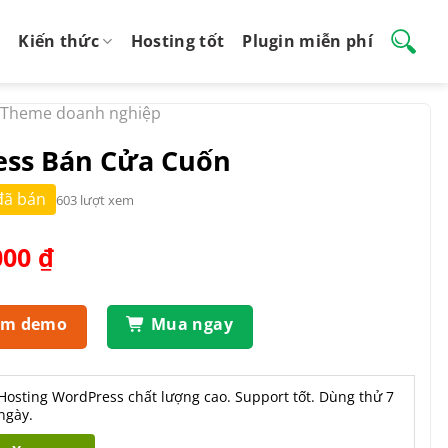
Kiến thức
Hosting tốt
Plugin miễn phí
Theme doanh nghiệp
ss Bán Cửa Cuốn
đã bán
603 lượt xem
Giá
000
₫
hiện
tại
.000 ₫.
là:
em demo
Mua ngay
500.000 ₫.
Hosting WordPress chất lượng cao. Support tốt. Dùng thử 7
ngày.