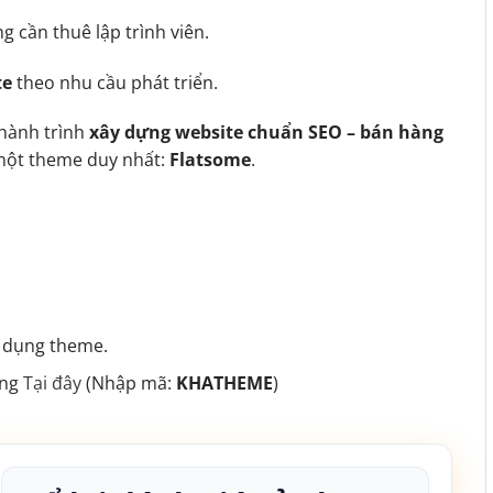
 cần thuê lập trình viên.
te
theo nhu cầu phát triển.
hành trình
xây dựng website chuẩn SEO – bán hàng
i một theme duy nhất:
Flatsome
.
ử dụng theme.
ing
Tại đây
(Nhập mã:
KHATHEME
)