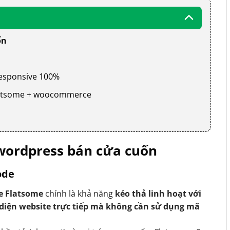
ốn
 responsive 100%
 flatsome + woocommerce
wordpress bán cửa cuốn
ode
e Flatsome
chính là khả năng
kéo thả linh hoạt với
 diện website trực tiếp mà không cần sử dụng mã