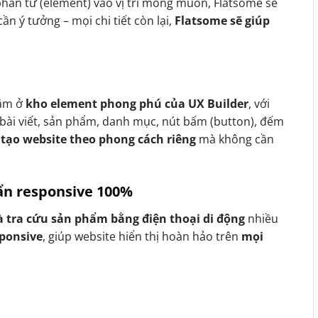
phần tử (element) vào vị trí mong muốn, Flatsome sẽ
ần ý tưởng – mọi chi tiết còn lại,
Flatsome sẽ giúp
ằm ở
kho element phong phú của UX Builder
, với
bài viết, sản phẩm, danh mục, nút bấm (button), đếm
 tạo website theo phong cách riêng
mà không cần
uẩn responsive 100%
 tra cứu sản phẩm bằng điện thoại di động
nhiều
sponsive
, giúp website hiển thị hoàn hảo trên
mọi