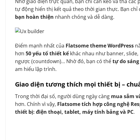
Nhờ giao diện trực quan, bạn chỉ cần kéo và thả các 
tự động hiển thị kết quả theo thời gian thực. Bạn chỉ c
bạn hoàn thiện
nhanh chóng và dễ dàng.
Điểm mạnh nhất của
Flatsome theme WordPress
n
hơn
50 yếu tố thiết kế
khác nhau như banner, slide, 
ngược (countdown)… Nhờ đó, bạn có thể
tự do sáng
am hiểu lập trình.
Giao diện tương thích mọi thiết bị – ch
Trong thời đại số, người dùng ngày càng
mua sắm và
hơn. Chính vì vậy,
Flatsome tích hợp công nghệ Re
thiết bị: điện thoại, tablet, máy tính bảng và PC
.