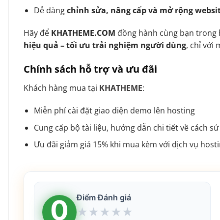
Dễ dàng
chỉnh sửa, nâng cấp và mở rộng websi
Hãy để
KHATHEME.COM
đồng hành cùng bạn trong 
hiệu quả – tối ưu trải nghiệm người dùng
, chỉ vớ
Chính sách hỗ trợ và ưu đãi
Khách hàng mua tại
KHATHEME
:
Miễn phí cài đặt giao diện demo lên hosting
Cung cấp bộ tài liệu, hướng dẫn chi tiết về cách s
Ưu đãi giảm giá 15% khi mua kèm với dịch vụ host
Điểm Đánh giá
0
★
★
★
★
★