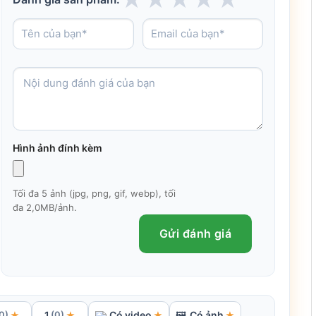
Hình ảnh đính kèm
Tối đa 5 ảnh (jpg, png, gif, webp), tối
đa 2,0MB/ảnh.
Gửi đánh giá
1
Có video
Có ảnh
★
★
★
🖼
★
0)
(0)