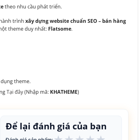
te
theo nhu cầu phát triển.
hành trình
xây dựng website chuẩn SEO – bán hàng
i một theme duy nhất:
Flatsome
.
ử dụng theme.
ing
Tại đây
(Nhập mã:
KHATHEME
)
Để lại đánh giá của bạn
★
★
★
★
★
Đánh giá sản phẩm: