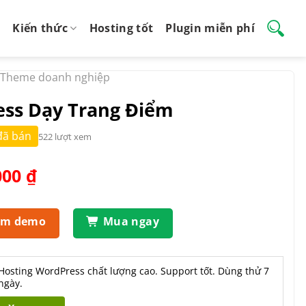
Kiến thức
Hosting tốt
Plugin miễn phí
Theme doanh nghiệp
ss Dạy Trang Điểm
đã bán
522 lượt xem
Giá
000
₫
hiện
tại
.000 ₫.
là:
em demo
Mua ngay
550.000 ₫.
Hosting WordPress chất lượng cao. Support tốt. Dùng thử 7
ngày.