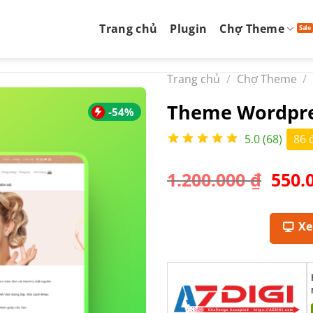
Trang chủ
Plugin
Chợ Theme
Trang chủ
/
Chợ Theme
/
Theme Wordpre
-54%
5.0 (68)
86 
Giá
1.200.000
₫
550.
gốc
là:
1.200
X