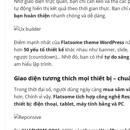
Nhờ giao diện trực quan, bạn chỉ cần kéo và thả các 
tự động hiển thị kết quả theo thời gian thực. Bạn chỉ c
bạn hoàn thiện
nhanh chóng và dễ dàng.
Điểm mạnh nhất của
Flatsome theme WordPress
n
hơn
50 yếu tố thiết kế
khác nhau như banner, slide, 
ngược (countdown)… Nhờ đó, bạn có thể
tự do sáng
am hiểu lập trình.
Giao diện tương thích mọi thiết bị – ch
Trong thời đại số, người dùng ngày càng
mua sắm và
hơn. Chính vì vậy,
Flatsome tích hợp công nghệ Re
thiết bị: điện thoại, tablet, máy tính bảng và PC
.