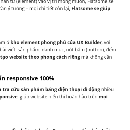
phần tử (element) vào vị trí mong muốn, Flatsome sẽ
ần ý tưởng – mọi chi tiết còn lại,
Flatsome sẽ giúp
ằm ở
kho element phong phú của UX Builder
, với
bài viết, sản phẩm, danh mục, nút bấm (button), đếm
 tạo website theo phong cách riêng
mà không cần
uẩn responsive 100%
 tra cứu sản phẩm bằng điện thoại di động
nhiều
sponsive
, giúp website hiển thị hoàn hảo trên
mọi