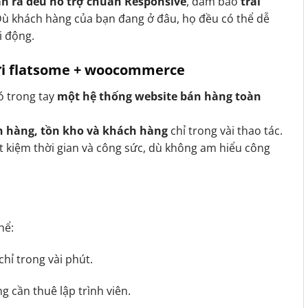
n ra đều hỗ trợ chuẩn Responsive
, đảm bảo
trải
Dù khách hàng của bạn đang ở đâu, họ đều có thể dễ
i động.
với flatsome + woocommerce
có trong tay
một hệ thống website bán hàng toàn
n hàng, tồn kho và khách hàng
chỉ trong vài thao tác.
t kiệm thời gian và công sức, dù không am hiểu công
hể:
chỉ trong vài phút.
 cần thuê lập trình viên.