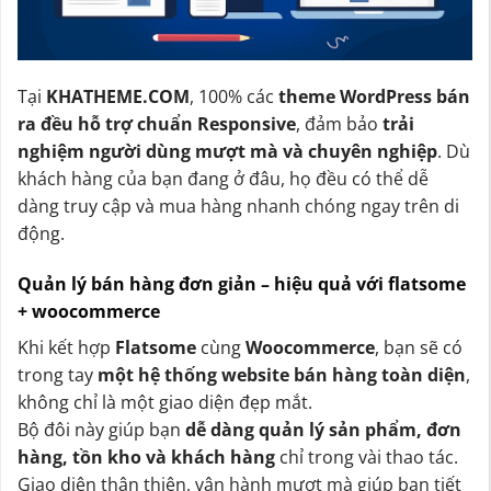
Tại
KHATHEME.COM
, 100% các
theme WordPress bán
ra đều hỗ trợ chuẩn Responsive
, đảm bảo
trải
nghiệm người dùng mượt mà và chuyên nghiệp
. Dù
khách hàng của bạn đang ở đâu, họ đều có thể dễ
dàng truy cập và mua hàng nhanh chóng ngay trên di
động.
Quản lý bán hàng đơn giản – hiệu quả với flatsome
+ woocommerce
Khi kết hợp
Flatsome
cùng
Woocommerce
, bạn sẽ có
trong tay
một hệ thống website bán hàng toàn diện
,
không chỉ là một giao diện đẹp mắt.
Bộ đôi này giúp bạn
dễ dàng quản lý sản phẩm, đơn
hàng, tồn kho và khách hàng
chỉ trong vài thao tác.
Giao diện thân thiện, vận hành mượt mà giúp bạn tiết