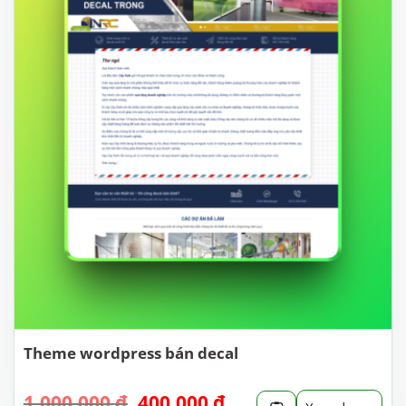
Theme wordpress bán decal
Giá
Giá
1.000.000
₫
400.000
₫