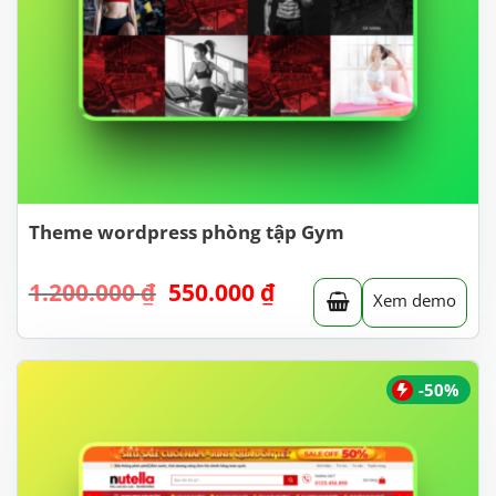
Theme wordpress phòng tập Gym
Giá
Giá
1.200.000
₫
550.000
₫
Xem demo
gốc
hiện
là:
tại
1.200.000 ₫.
là:
550.000 ₫.
-50%