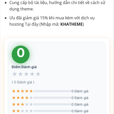
Cung cấp bộ tài liệu, hướng dẫn chi tiết về cách sử
dụng theme.
Ưu đãi giảm giá 15% khi mua kèm với dịch vụ
hosting
Tại đây
(Nhập mã:
KHATHEME
)
0
Điểm Đánh giá
★
★
★
★
★
( 0 Đánh giá )
★
★
★
★
★
0 Đánh giá
★
★
★
★
★
0 Đánh giá
★
★
★
★
★
0 Đánh giá
★
★
★
★
★
0 Đánh giá