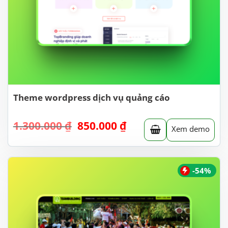
Theme wordpress dịch vụ quảng cáo
Giá
Giá
1.300.000
₫
850.000
₫
Xem demo
gốc
hiện
là:
tại
1.300.000 ₫.
là:
850.000 ₫.
-54%