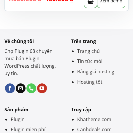
Xem demo
gốc
hiện
là:
tại
1.000.000 ₫.
là:
400.000 ₫.
Về chúng tôi
Trên trang
Chợ Plugin 68 chuyên
Trang chủ
mua bán Plugin
Tin tức mới
WordPress chất lượng,
Bảng giá hosting
uy tín.
Hosting tốt
Sản phẩm
Truy cập
Plugin
Khatheme.com
Plugin miễn phí
Canhdeals.com