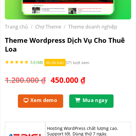
Trang chủ
/
Chợ Theme
/
Theme doanh nghiệp
Theme Wordpress Dịch Vụ Cho Thuê
Loa
86 đã bán
571 lượt xem
5.0 (68)
Giá
Giá
1.200.000
₫
450.000
₫
gốc
hiện
là:
tại
Xem demo
Mua ngay
1.200.000 ₫.
là:
450.000 ₫.
Hosting WordPress chất lượng cao.
Support tốt. Dùng thử 7 ngày.