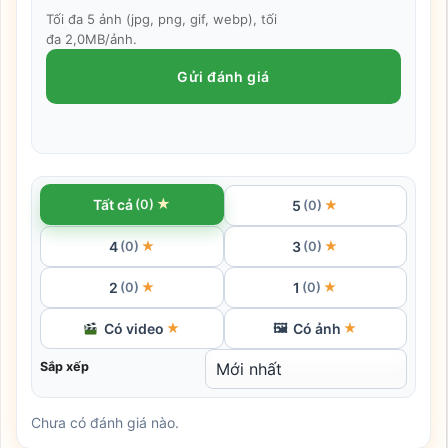
Tối đa 5 ảnh (jpg, png, gif, webp), tối
đa 2,0MB/ảnh.
Gửi đánh giá
★
Tất cả
(0)
5
★
(0)
4
3
★
★
(0)
(0)
2
1
★
★
(0)
(0)
Có video
Có ảnh
★
🖼
★
Sắp xếp
Chưa có đánh giá nào.