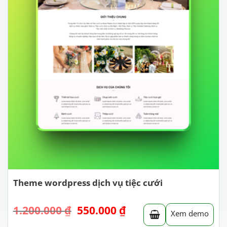
Theme wordpress dịch vụ tiệc cưới
Giá
Giá
1.200.000
₫
550.000
₫
Xem demo
gốc
hiện