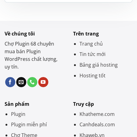
là:
tại
1.200.000 ₫.
là:
550.000 ₫.
Về chúng tôi
Trên trang
Chợ Plugin 68 chuyên
Trang chủ
mua bán Plugin
Tin tức mới
WordPress chất lượng,
Bảng giá hosting
uy tín.
Hosting tốt
Sản phẩm
Truy cập
Plugin
Khatheme.com
Plugin miễn phí
Canhdeals.com
Chợ Theme
Khaweb.vn