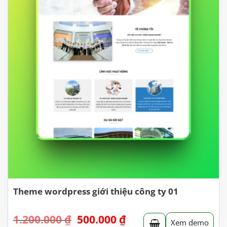
Theme wordpress giới thiệu công ty 01
Giá
Giá
1.200.000
₫
500.000
₫
Xem demo