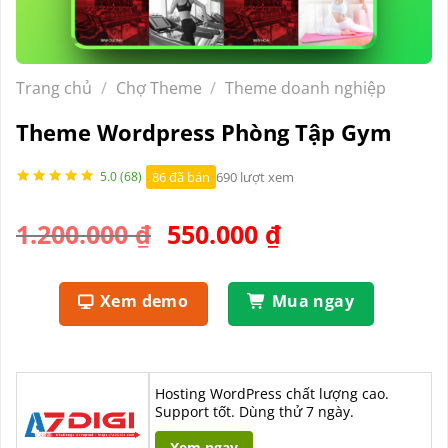
Trang chủ
/
Chợ Theme
/
Theme doanh nghiệp
Theme Wordpress Phòng Tập Gym
86 đã bán
690 lượt xem
5.0 (68)
Giá
Giá
1.200.000
₫
550.000
₫
gốc
hiện
là:
tại
Xem demo
Mua ngay
1.200.000 ₫.
là:
550.000 ₫.
Hosting WordPress chất lượng cao.
Support tốt. Dùng thử 7 ngày.
Xem ngay