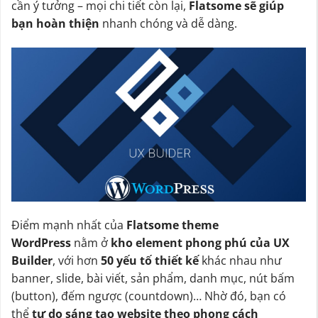
cần ý tưởng – mọi chi tiết còn lại,
Flatsome sẽ giúp
bạn hoàn thiện
nhanh chóng và dễ dàng.
Điểm mạnh nhất của
Flatsome theme
WordPress
nằm ở
kho element phong phú của UX
Builder
, với hơn
50 yếu tố thiết kế
khác nhau như
banner, slide, bài viết, sản phẩm, danh mục, nút bấm
(button), đếm ngược (countdown)… Nhờ đó, bạn có
thể
tự do sáng tạo website theo phong cách