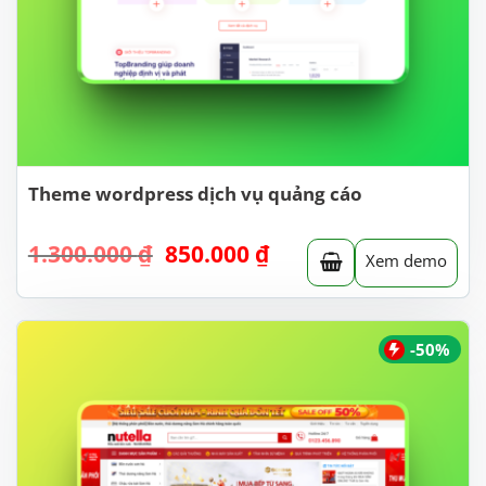
Theme wordpress dịch vụ quảng cáo
Giá
Giá
1.300.000
₫
850.000
₫
Xem demo
gốc
hiện
là:
tại
1.300.000 ₫.
là:
850.000 ₫.
-50%