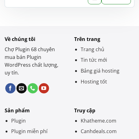
gốc
hiện
là:
tại
1.200.000 ₫.
là:
550.000 ₫.
Về chúng tôi
Trên trang
Chợ Plugin 68 chuyên
Trang chủ
mua bán Plugin
Tin tức mới
WordPress chất lượng,
Bảng giá hosting
uy tín.
Hosting tốt
Sản phẩm
Truy cập
Plugin
Khatheme.com
Plugin miễn phí
Canhdeals.com