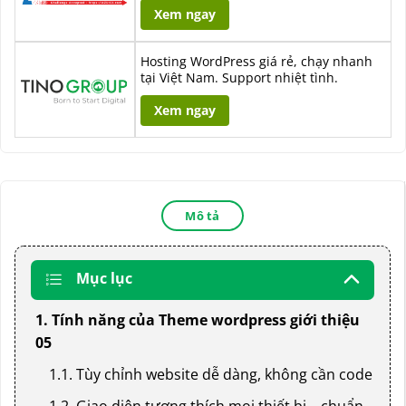
Xem ngay
Hosting WordPress giá rẻ, chạy nhanh
tại Việt Nam. Support nhiệt tình.
Xem ngay
Mô tả
Mục lục
1. Tính năng của Theme wordpress giới thiệu
05
1.1. Tùy chỉnh website dễ dàng, không cần code
1.2. Giao diện tương thích mọi thiết bị – chuẩn