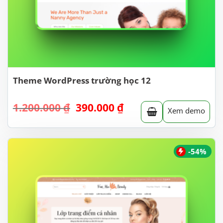
Theme WordPress trường học 12
Giá
Giá
1.200.000
₫
390.000
₫
Xem demo
gốc
hiện
là:
tại
1.200.000 ₫.
là:
390.000 ₫.
-54%