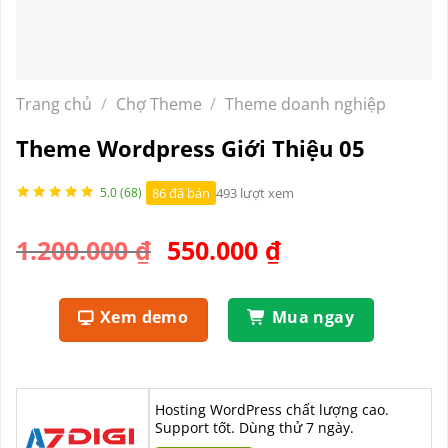
Trang chủ
/
Chợ Theme
/
Theme doanh nghiệp
Theme Wordpress Giới Thiệu 05
86 đã bán
493 lượt xem
5.0 (68)
Giá
Giá
1.200.000
₫
550.000
₫
gốc
hiện
là:
tại
Xem demo
Mua ngay
1.200.000 ₫.
là:
550.000 ₫.
Hosting WordPress chất lượng cao.
Support tốt. Dùng thử 7 ngày.