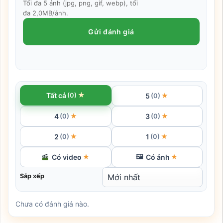
Tối đa 5 ảnh (jpg, png, gif, webp), tối
đa 2,0MB/ảnh.
Gửi đánh giá
★
Tất cả
(0)
5
★
(0)
4
3
★
★
(0)
(0)
2
1
★
★
(0)
(0)
Có video
Có ảnh
★
🖼
★
Sắp xếp
Chưa có đánh giá nào.