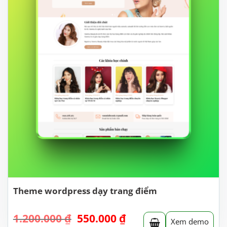
Theme wordpress dạy trang điểm
Giá
Giá
1.200.000
₫
550.000
₫
Xem demo