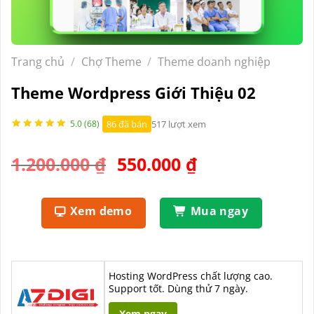
Trang chủ
/
Chợ Theme
/
Theme doanh nghiệp
Theme Wordpress Giới Thiệu 02
86 đã bán
517 lượt xem
5.0 (68)
Giá
Giá
1.200.000
₫
550.000
₫
gốc
hiện
là:
tại
Xem demo
Mua ngay
1.200.000 ₫.
là:
550.000 ₫.
Hosting WordPress chất lượng cao.
Support tốt. Dùng thử 7 ngày.
Xem ngay