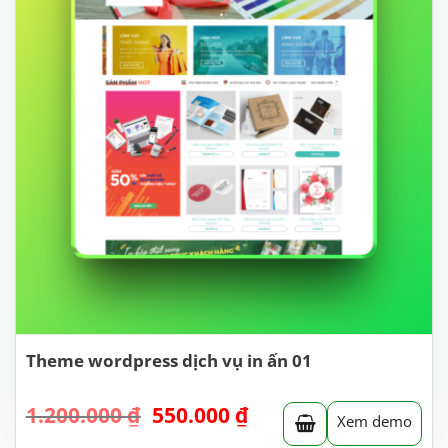
Theme wordpress dịch vụ in ấn 01
Giá
Giá
1.200.000
₫
550.000
₫
Xem demo
gốc
hiện