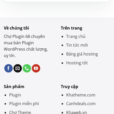
là:
tại
1.200.000 ₫.
là:
550.000 ₫.
Về chúng tôi
Trên trang
Chợ Plugin 68 chuyên
Trang chủ
mua bán Plugin
Tin tức mới
WordPress chất lượng,
Bảng giá hosting
uy tín.
Hosting tốt
Sản phẩm
Truy cập
Plugin
Khatheme.com
Plugin miễn phí
Canhdeals.com
Chợ Theme
Khaweb.vn