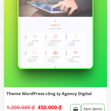
Theme WordPress công ty Agency Digital
Giá
Giá
1.200.000
₫
450.000
₫
Xem demo