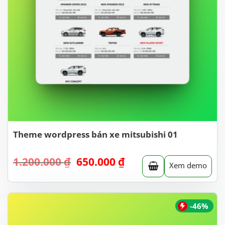
Theme wordpress bán xe mitsubishi 01
Giá
Giá
1.200.000
₫
650.000
₫
Xem demo
gốc
hiện
là:
tại
1.200.000 ₫.
là:
650.000 ₫.
-46%