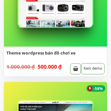
Theme wordpress bán đồ chơi xe
Giá
Giá
1.000.000
₫
500.000
₫
Xem demo
gốc
hiện
là:
tại
1.000.000 ₫.
là:
500.000 ₫.
-58%