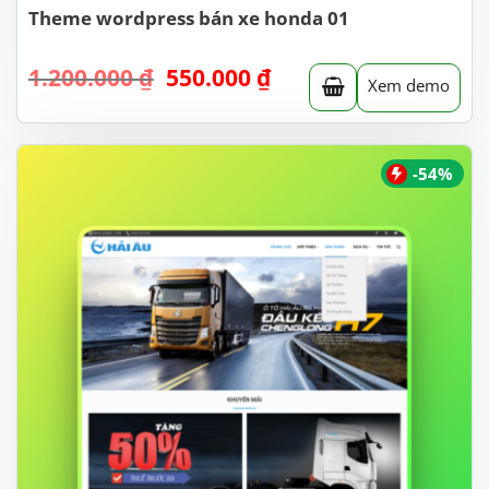
Theme wordpress bán xe honda 01
Giá
Giá
1.200.000
₫
550.000
₫
Xem demo
gốc
hiện
là:
tại
1.200.000 ₫.
là:
550.000 ₫.
-54%