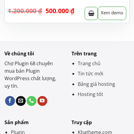
Giá
Giá
1.200.000
₫
500.000
₫
Xem demo
gốc
hiện
là:
tại
1.200.000 ₫.
là:
500.000 ₫.
Về chúng tôi
Trên trang
Chợ Plugin 68 chuyên
Trang chủ
mua bán Plugin
Tin tức mới
WordPress chất lượng,
Bảng giá hosting
uy tín.
Hosting tốt
Sản phẩm
Truy cập
Plugin
Khatheme.com