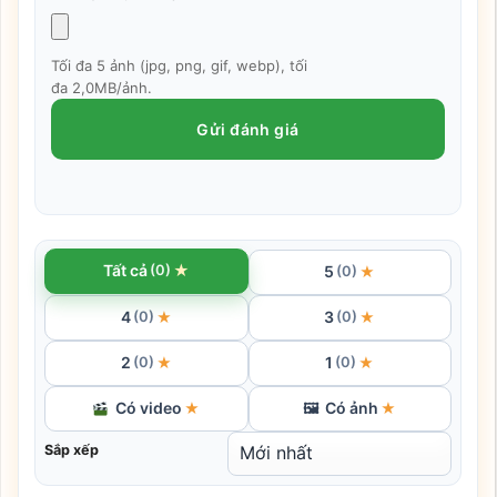
Tối đa 5 ảnh (jpg, png, gif, webp), tối
đa 2,0MB/ảnh.
Gửi đánh giá
★
Tất cả
(0)
5
★
(0)
4
3
★
★
(0)
(0)
2
1
★
★
(0)
(0)
Có video
Có ảnh
★
🖼
★
Sắp xếp