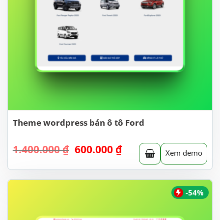
Theme wordpress bán ô tô Ford
Giá
Giá
1.400.000
₫
600.000
₫
Xem demo
gốc
hiện
là:
tại
1.400.000 ₫.
là:
600.000 ₫.
-54%