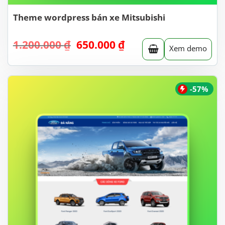
Theme wordpress bán xe Mitsubishi
Giá
Giá
1.200.000
₫
650.000
₫
Xem demo
gốc
hiện
là:
tại
1.200.000 ₫.
là:
650.000 ₫.
-57%