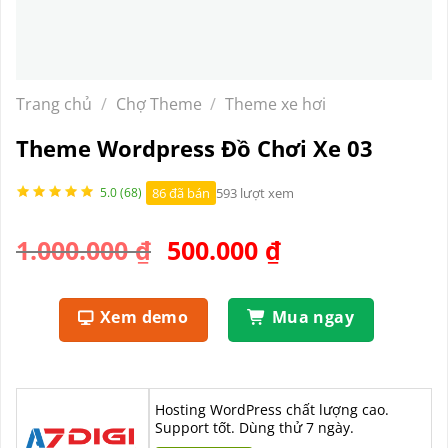
Trang chủ
/
Chợ Theme
/
Theme xe hơi
Theme Wordpress Đồ Chơi Xe 03
86 đã bán
593 lượt xem
5.0 (68)
Giá
Giá
1.000.000
₫
500.000
₫
gốc
hiện
là:
tại
Xem demo
Mua ngay
1.000.000 ₫.
là:
500.000 ₫.
Hosting WordPress chất lượng cao.
Support tốt. Dùng thử 7 ngày.