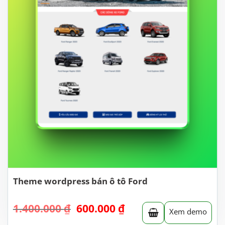
Theme wordpress bán ô tô Ford
Giá
Giá
1.400.000
₫
600.000
₫
Xem demo
gốc
hiện