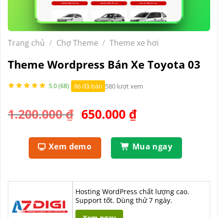
Trang chủ
/
Chợ Theme
/
Theme xe hơi
Theme Wordpress Bán Xe Toyota 03
86 đã bán
580 lượt xem
5.0 (68)
Giá
Giá
1.200.000
₫
650.000
₫
gốc
hiện
là:
tại
Xem demo
Mua ngay
1.200.000 ₫.
là:
650.000 ₫.
Hosting WordPress chất lượng cao.
Support tốt. Dùng thử 7 ngày.
Xem ngay