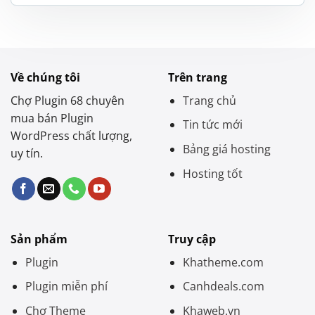
là:
tại
1.400.000 ₫.
là:
600.000 ₫.
Về chúng tôi
Trên trang
Chợ Plugin 68 chuyên
Trang chủ
mua bán Plugin
Tin tức mới
WordPress chất lượng,
Bảng giá hosting
uy tín.
Hosting tốt
Sản phẩm
Truy cập
Plugin
Khatheme.com
Plugin miễn phí
Canhdeals.com
Chợ Theme
Khaweb.vn