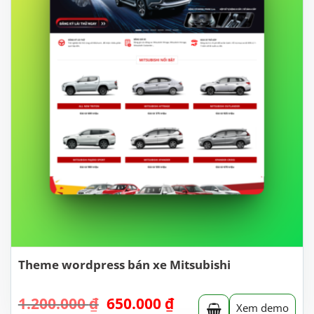
Theme wordpress bán xe Mitsubishi
Giá
Giá
1.200.000
₫
650.000
₫
Xem demo