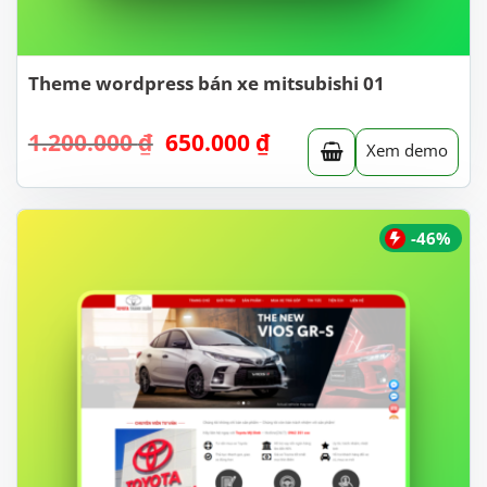
Theme wordpress bán xe mitsubishi 01
Giá
Giá
1.200.000
₫
650.000
₫
Xem demo
gốc
hiện
là:
tại
1.200.000 ₫.
là:
650.000 ₫.
-46%