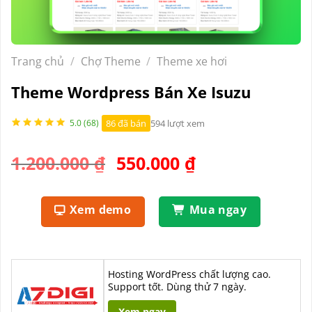
Trang chủ
/
Chợ Theme
/
Theme xe hơi
Theme Wordpress Bán Xe Isuzu
86 đã bán
594 lượt xem
5.0 (68)
Giá
Giá
1.200.000
₫
550.000
₫
gốc
hiện
là:
tại
Xem demo
Mua ngay
1.200.000 ₫.
là:
550.000 ₫.
Hosting WordPress chất lượng cao.
Support tốt. Dùng thử 7 ngày.
Xem ngay