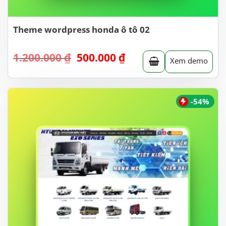
Theme wordpress honda ô tô 02
Giá
Giá
1.200.000
₫
500.000
₫
Xem demo
gốc
hiện
là:
tại
1.200.000 ₫.
là:
500.000 ₫.
-54%