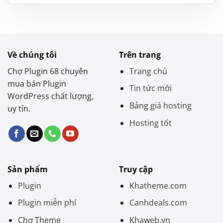
là:
tại
1.200.000 ₫.
là:
650.000 ₫.
Về chúng tôi
Trên trang
Chợ Plugin 68 chuyên
Trang chủ
mua bán Plugin
Tin tức mới
WordPress chất lượng,
Bảng giá hosting
uy tín.
Hosting tốt
Sản phẩm
Truy cập
Plugin
Khatheme.com
Plugin miễn phí
Canhdeals.com
Chợ Theme
Khaweb.vn