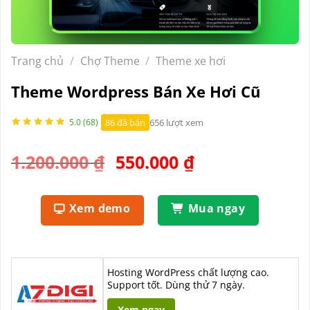
Trang chủ
/
Chợ Theme
/
Theme xe hơi
Theme Wordpress Bán Xe Hơi Cũ
86 đã bán
656 lượt xem
5.0 (68)
Giá
Giá
1.200.000
₫
550.000
₫
gốc
hiện
là:
tại
Xem demo
Mua ngay
1.200.000 ₫.
là:
550.000 ₫.
Hosting WordPress chất lượng cao.
Support tốt. Dùng thử 7 ngày.
Xem ngay