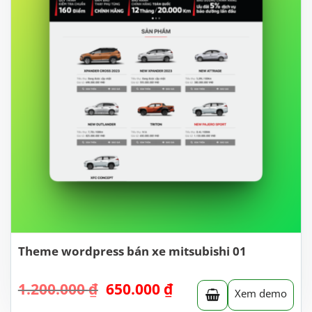
Theme wordpress bán xe mitsubishi 01
Giá
Giá
1.200.000
₫
650.000
₫
Xem demo
gốc
hiện