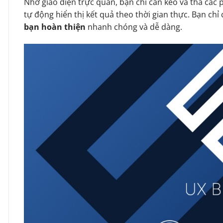
Nhờ giao diện trực quan, bạn chỉ cần kéo và thả các 
tự động hiển thị kết quả theo thời gian thực. Bạn chỉ c
bạn hoàn thiện
nhanh chóng và dễ dàng.