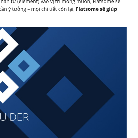
phần tử (element) vào vị trí mong muốn, Flatsome sẽ
ần ý tưởng – mọi chi tiết còn lại,
Flatsome sẽ giúp