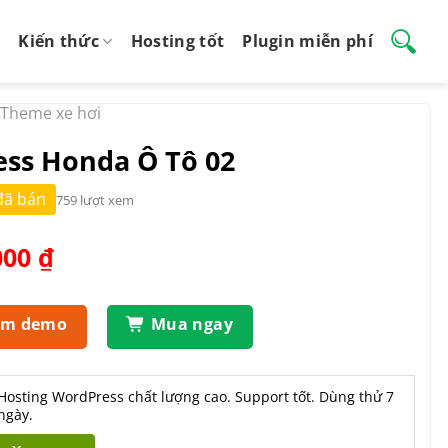
Kiến thức
Hosting tốt
Plugin miễn phí
Theme xe hơi
ss Honda Ô Tô 02
đã bán
759 lượt xem
Giá
000
₫
hiện
tại
.000 ₫.
là:
em demo
Mua ngay
500.000 ₫.
Hosting WordPress chất lượng cao. Support tốt. Dùng thử 7
ngày.