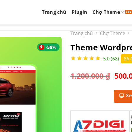
Trang chủ
Plugin
Chợ Theme
Trang chủ
/
Chợ Theme
/
Theme Wordpre
-58%
5.0 (68)
86 
Giá
1.200.000
₫
500.
gốc
là:
1.200
X