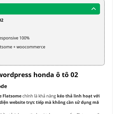
02
 responsive 100%
 flatsome + woocommerce
ordpress honda ô tô 02
ode
e Flatsome
chính là khả năng
kéo thả linh hoạt với
 diện website trực tiếp mà không cần sử dụng mã