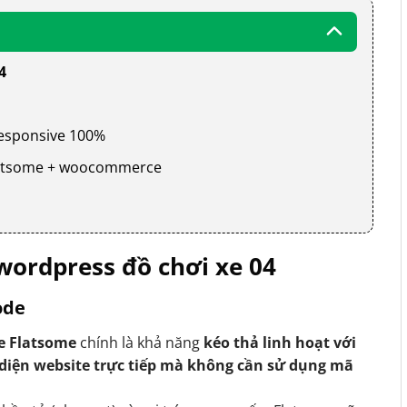
4
 responsive 100%
 flatsome + woocommerce
ordpress đồ chơi xe 04
ode
e Flatsome
chính là khả năng
kéo thả linh hoạt với
 diện website trực tiếp mà không cần sử dụng mã