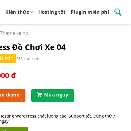
Kiến thức
Hosting tốt
Plugin miễn phí
Theme xe hơi
ss Đồ Chơi Xe 04
đã bán
616 lượt xem
Giá
000
₫
hiện
tại
.000 ₫.
là:
em demo
Mua ngay
450.000 ₫.
Hosting WordPress chất lượng cao. Support tốt. Dùng thử 7
ngày.