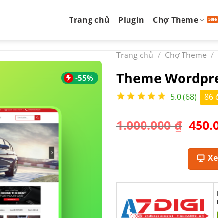
Trang chủ
Plugin
Chợ Theme
Trang chủ
/
Chợ Theme
/
Theme Wordpre
-55%
5.0 (68)
86 
Giá
1.000.000
₫
450.
gốc
là:
1.000
X