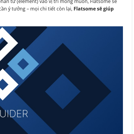
phần tử (element) vào vị trí mong muốn, Flatsome sẽ
ần ý tưởng – mọi chi tiết còn lại,
Flatsome sẽ giúp