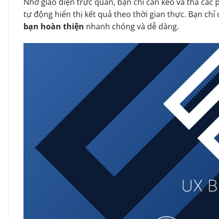
Nhờ giao diện trực quan, bạn chỉ cần kéo và thả các 
tự động hiển thị kết quả theo thời gian thực. Bạn chỉ c
bạn hoàn thiện
nhanh chóng và dễ dàng.