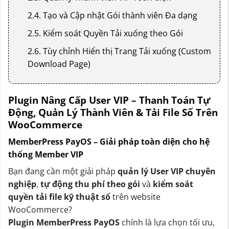
2.4. Tạo và Cập nhật Gói thành viên Đa dạng
2.5. Kiểm soát Quyền Tải xuống theo Gói
2.6. Tùy chỉnh Hiển thị Trang Tải xuống (Custom
Download Page)
3. Lợi Ích Khi Sử Dụng Plugin MemberPress
PayOS
Plugin Nâng Cấp User VIP – Thanh Toán Tự
Động, Quản Lý Thành Viên & Tải File Số Trên
4. Thông tin Plugin: Member Press PayOS
WooCommerce
MemberPress PayOS – Giải pháp toàn diện cho hệ
thống Member VIP
Bạn đang cần một giải pháp
quản lý User VIP chuyên
nghiệp
,
tự động thu phí theo gói
và
kiểm soát
quyền tải file kỹ thuật số
trên website
WooCommerce?
Plugin MemberPress PayOS
chính là lựa chọn tối ưu,