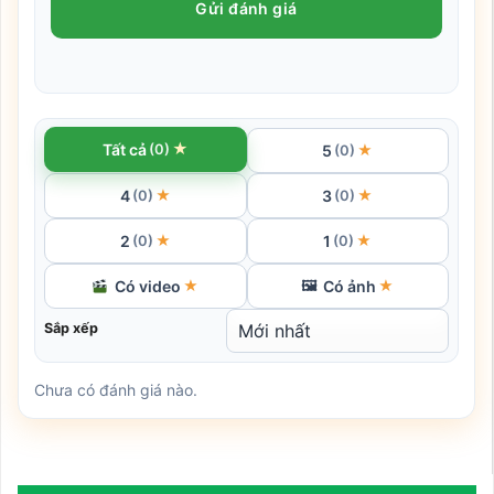
Gửi đánh giá
★
Tất cả
(0)
5
★
(0)
4
3
★
★
(0)
(0)
2
1
★
★
(0)
(0)
Có video
Có ảnh
★
🖼
★
Sắp xếp
Chưa có đánh giá nào.