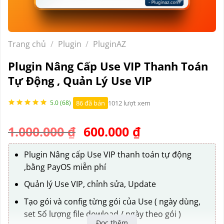
Trang chủ
/
Plugin
/
PluginAZ
Plugin Nâng Cấp Use VIP Thanh Toán
Tự Động , Quản Lý Use VIP
86 đã bán
1012 lượt xem
5.0 (68)
Giá
Giá
1.000.000
₫
600.000
₫
gốc
hiện
là:
tại
Plugin Nâng cấp Use VIP thanh toán tự động
,bằng PayOS miễn phí
1.000.000 ₫.
là:
600.000 ₫.
Quản lý Use VIP, chỉnh sửa, Update
Tạo gói và config từng gói của Use ( ngày dùng,
set Số lượng file dowload / ngày theo gói )
Đọc thêm