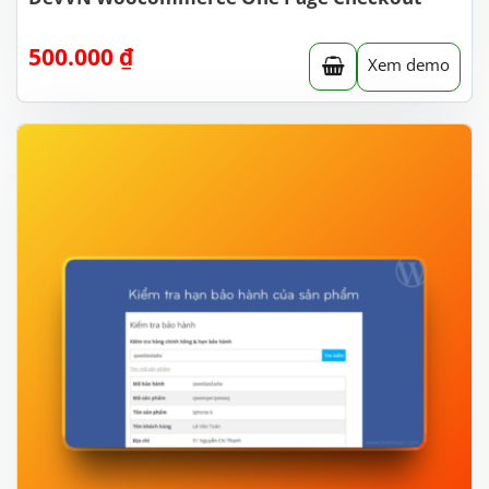
500.000
₫
Xem demo