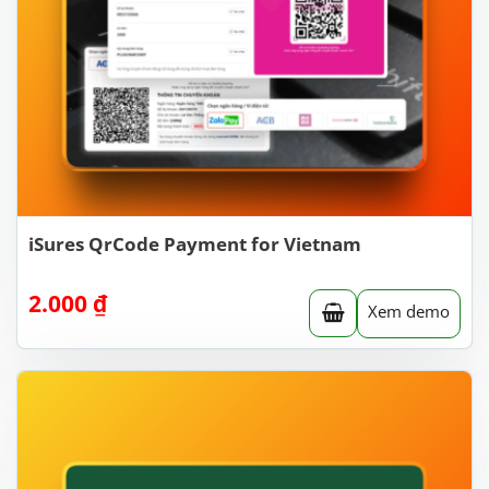
iSures QrCode Payment for Vietnam
2.000
₫
Xem demo