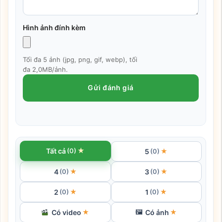
Hình ảnh đính kèm
Tối đa 5 ảnh (jpg, png, gif, webp), tối
đa 2,0MB/ảnh.
Gửi đánh giá
★
Tất cả
(0)
5
★
(0)
4
3
★
★
(0)
(0)
2
1
★
★
(0)
(0)
Có video
Có ảnh
★
🖼
★