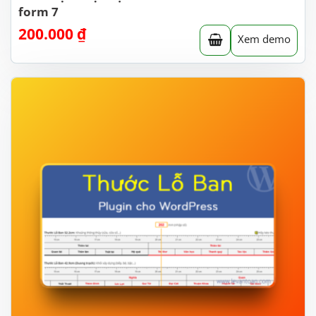
form 7
200.000
₫
Xem demo