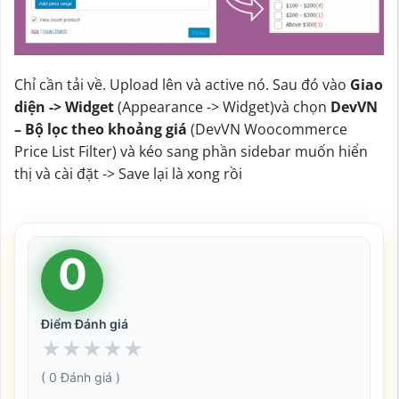
Chỉ cần tải về. Upload lên và active nó. Sau đó vào
Giao
diện -> Widget
(Appearance -> Widget)và chọn
DevVN
– Bộ lọc theo khoảng giá
(DevVN Woocommerce
Price List Filter) và kéo sang phần sidebar muốn hiển
thị và cài đặt -> Save lại là xong rồi
0
Điểm Đánh giá
★
★
★
★
★
( 0 Đánh giá )