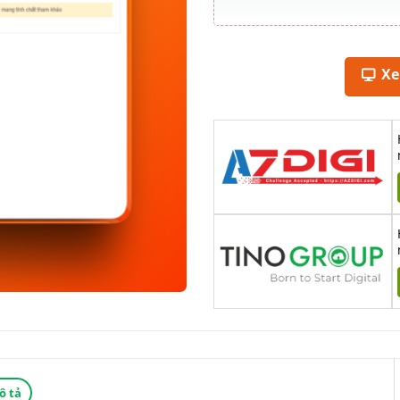
X
ô tả