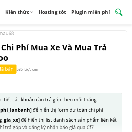
Kiến thức
Hosting tốt
Plugin miễn phí
mau68
 Chi Phí Mua Xe Và Mua Trả
oo
đã bán
535 lượt xem
hi tiết các khoản cần trả góp theo mỗi tháng
iphi_lanbanh]
để hiển thị form dự toán chi phí
_gia_xe]
để hiển thị list danh sách sản phẩm liên kết
phí trả góp và đăng ký nhận báo giá qua Cf7