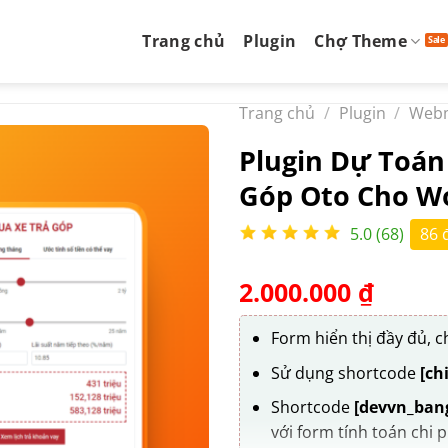
Trang chủ
Plugin
Chợ Theme
Trang chủ
/
Plugin
/
Web
Plugin Dự Toán
Góp Oto Cho W
5.0 (68)
86 
2.000.000
₫
Form hiển thị đầy đủ, c
Sử dụng shortcode
[ch
Shortcode
[devvn_bang
với form tính toán chi 