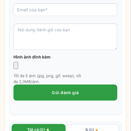
Hình ảnh đính kèm
Tối đa 5 ảnh (jpg, png, gif, webp), tối
đa 2,0MB/ảnh.
Gửi đánh giá
★
Tất cả
(0)
5
★
(0)