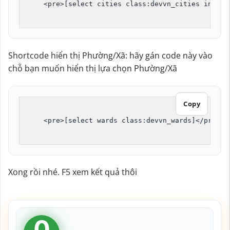
<pre>[select cities class:devvn_cities includ
Shortcode hiển thị Phường/Xã: hãy gán code này vào
chỗ bạn muốn hiển thị lựa chọn Phường/Xã
Copy
<pre>[select wards class:devvn_wards]</pre>
Xong rồi nhé. F5 xem kết quả thôi
0