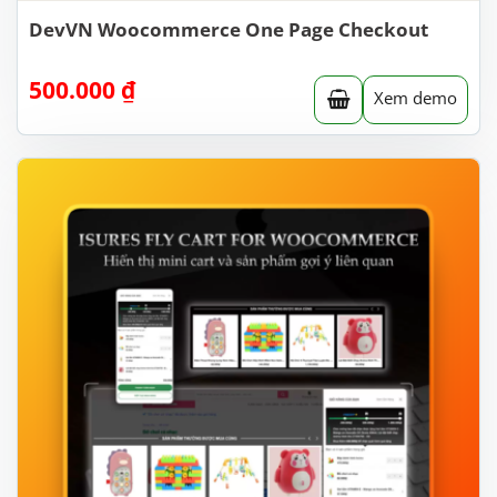
DevVN Woocommerce One Page Checkout
500.000
₫
Xem demo