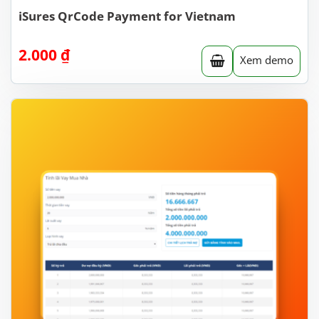
iSures QrCode Payment for Vietnam
2.000
₫
Xem demo