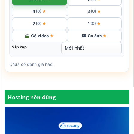
4
3
★
★
(0)
(0)
2
1
★
★
(0)
(0)
Có video
Có ảnh
★
🖼
★
Sắp xếp
Chưa có đánh giá nào.
Hosting nên dùng