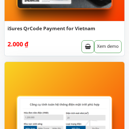
iSures QrCode Payment for Vietnam
2.000
₫
Xem demo