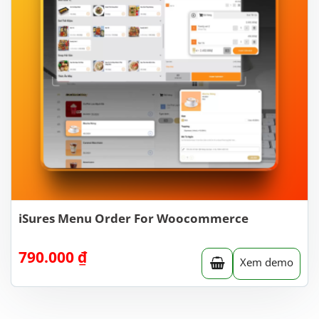
iSures Menu Order For Woocommerce
790.000
₫
Xem demo