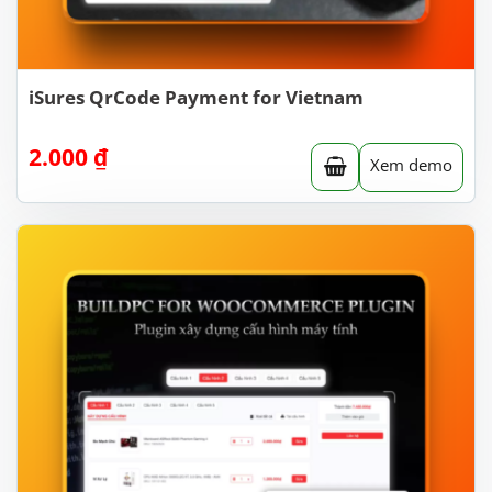
iSures QrCode Payment for Vietnam
2.000
₫
Xem demo