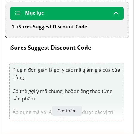
Mục lục
1. iSures Suggest Discount Code
iSures Suggest Discount Code
Plugin đơn giản là gợi ý các mã giảm giá của cửa
hàng.
Có thể gợi ý mã chung, hoặc riêng theo từng
sản phẩm.
Đọc thêm
Áp dụng mã với AJAX, tuỳ chọn được các vị trí
hiển thị như trang giỏ hàng, trang thanh toán.