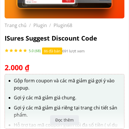
Trang chủ
/
Plugin
/
Plugin68
ISures Suggest Discount Code
86 đã bán
691 lượt xem
5.0 (68)
2.000
₫
Gộp form coupon và các mã giảm giá gợi ý vào
popup.
Gợi ý các mã giảm giá chung.
Gợi ý các mã giảm giá riêng tại trang chi tiết sản
phẩm.
Đọc thêm
Hỗ trợ tạo mã coupon giảm tối đa số tiền ( ví dụ