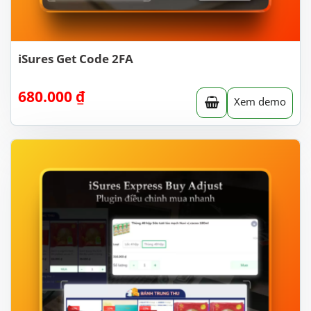
iSures Get Code 2FA
680.000
₫
Xem demo