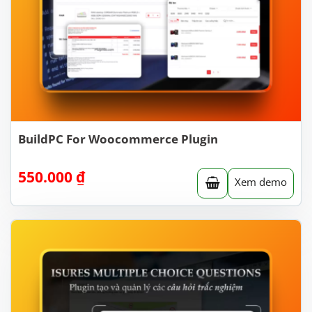
BuildPC For Woocommerce Plugin
550.000
₫
Xem demo