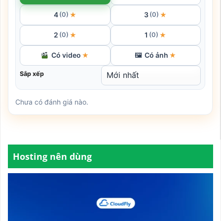
4
3
★
★
(0)
(0)
2
1
★
★
(0)
(0)
Có video
Có ảnh
★
🖼
★
Sắp xếp
Chưa có đánh giá nào.
Hosting nên dùng