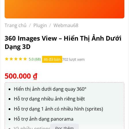
Trang chủ
/
Plugin
/
Webmau68
360 Images View – Hiển Thị Ảnh Dưới
Dạng 3D
86 đã bán
702 lượt xem
5.0 (68)
500.000
₫
Hiển thị ảnh dưới dạng quay 360°
Hỗ trợ dạng nhiều ảnh riêng biệt
Hỗ trợ dạng 1 ảnh có nhiều hình (sprites)
Hỗ trợ ảnh dạng panorama
Đọc thêm
Và nhiều options khác