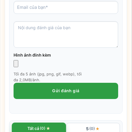
Hình ảnh đính kèm
Tối đa 5 ảnh (jpg, png, gif, webp), tối
đa 2,0MB/ảnh.
Gửi đánh giá
★
Tất cả
(0)
5
★
(0)