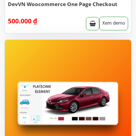
DevVN Woocommerce One Page Checkout
500.000
₫
Xem demo