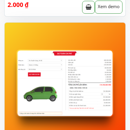
2.000
₫
Xem demo