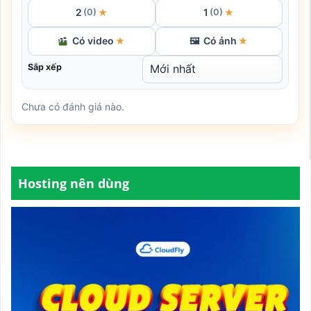
2
1
★
★
(0)
(0)
Có video
Có ảnh
★
🖼
★
Sắp xếp
Chưa có đánh giá nào.
Hosting nên dùng