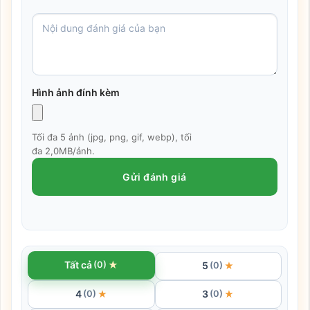
Hình ảnh đính kèm
Tối đa 5 ảnh (jpg, png, gif, webp), tối
đa 2,0MB/ảnh.
Gửi đánh giá
★
Tất cả
(0)
5
★
(0)
4
3
★
★
(0)
(0)