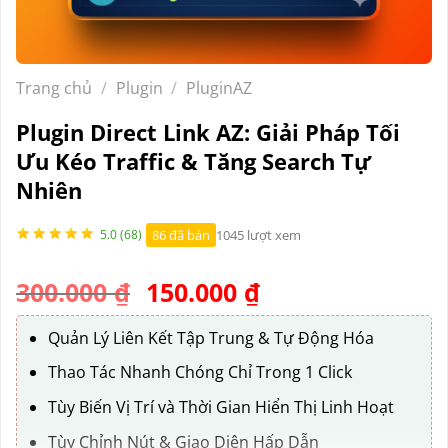
Trang chủ
/
Plugin
/
PluginAZ
Plugin Direct Link AZ: Giải Pháp Tối
Ưu Kéo Traffic & Tăng Search Tự
Nhiên
86 đã bán
1045 lượt xem
5.0 (68)
Giá
Giá
300.000
₫
150.000
₫
gốc
hiện
là:
tại
Quản Lý Liên Kết Tập Trung & Tự Động Hóa
300.000 ₫.
là:
Thao Tác Nhanh Chóng Chỉ Trong 1 Click
150.000 ₫.
Tùy Biến Vị Trí và Thời Gian Hiển Thị Linh Hoạt
Tùy Chỉnh Nút & Giao Diện Hấp Dẫn