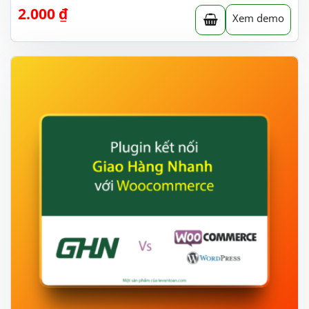
2.000
₫
Xem demo