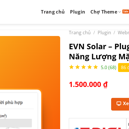
Trang chủ
Plugin
Chợ Theme
Trang chủ
/
Plugin
/
Web
EVN Solar – Pl
Năng Lượng Mặ
5.0 (68)
86 
1.500.000
₫
X