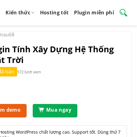
Kiến thức
Hosting tốt
Plugin miễn phí
mau68
ugin Tính Xây Dựng Hệ Thống
t Trời
đã bán
572 lượt xem
em demo
Mua ngay
Hosting WordPress chất lượng cao. Support tốt. Dùng thử 7