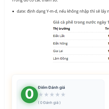
Trong đó có các tham số:
date: định dạng Y-m-d, nếu không nhập thì sẽ lấy n
Điểm Đánh giá
0
★
★
★
★
★
( 0 Đánh giá )