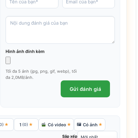
Hình ảnh đính kèm
Tối đa 5 ảnh (jpg, png, gif, webp), tối
đa 2,0MB/ảnh.
Gửi đánh giá
1
Có video
Có ảnh
★
★
★
🖼
★
0)
(0)
Sắp xếp