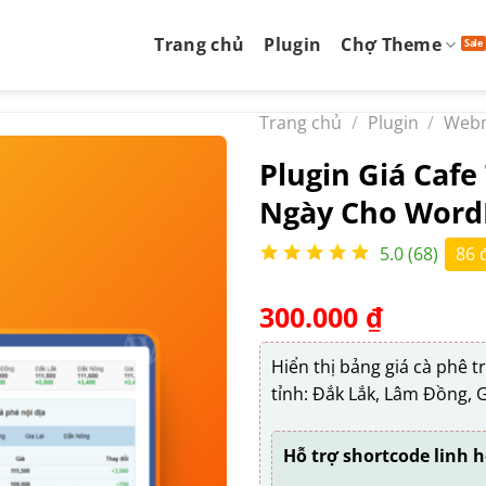
Trang chủ
Plugin
Chợ Theme
Trang chủ
/
Plugin
/
Web
Plugin Giá Caf
Ngày Cho Word
5.0 (68)
86 
300.000
₫
Hiển thị bảng giá cà phê 
tỉnh: Đắk Lắk, Lâm Đồng, G
Hỗ trợ shortcode linh h