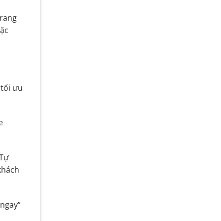
trang
oặc
tối ưu
e
 Tự
 khách
 ngay”