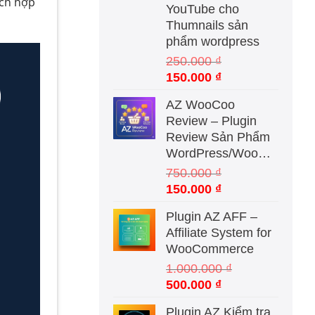
ích hợp
YouTube cho
Thumnails sản
phẩm wordpress
250.000
₫
Giá
Giá
150.000
₫
gốc
hiện
AZ WooCoo
là:
tại
Review – Plugin
250.000 ₫.
là:
Review Sản Phẩm
150.000 ₫.
WordPress/WooCommerce
750.000
₫
Giá
Giá
150.000
₫
gốc
hiện
Plugin AZ AFF –
là:
tại
Affiliate System for
750.000 ₫.
là:
WooCommerce
150.000 ₫.
1.000.000
₫
Giá
Giá
500.000
₫
gốc
hiện
Plugin AZ Kiểm tra