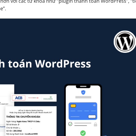
 hơn với các từ khóa như “plugin thanh toán WordPress”, “t
e”.
 WordPress
ợp
oán)
hiết