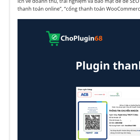
ích về doanh thu, trải nghiệm và bảo mật để dễ SEO
5.5. 5. Thanh toán khi nhận hàng (COD)
thanh toán online”, “cổng thanh toán WooCommerc
6. Hướng dẫn sử dụng plugin thanh toán cho
6.1. Bước 1: Lựa chọn plugin thanh toán phù h
6.2. Bước 2: Cài đặt plugin trên WordPress
6.3. Bước 3: Kích hoạt plugin
6.4. Bước 4: Thiết lập cấu hình thanh toán
6.5. Bước 5: Tích hợp vào trang thanh toán
6.6. Bước 6: Kiểm tra thử nghiệm (Test thanh t
6.7. Bước 7: Đăng ký tài khoản thanh toán cần t
6.8. Bước 8: Triển khai hoạt động chính thức
6.9. Bước 9: Theo dõi và tối ưu hóa
7. Kết luận