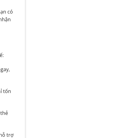
bạn có
 nhận
ế:
ngay,
ỉ tốn
 thẻ
hỗ trợ