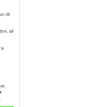
bạn dễ
định, dễ
rải
hát
c
.