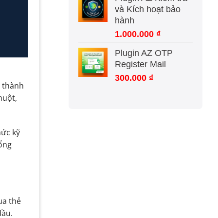
là:
tại
và Kích hoạt bảo
1.000.000 ₫.
là:
hành
500.000 ₫.
1.000.000
₫
Plugin AZ OTP
Register Mail
300.000
₫
ở thành
huột,
hức kỹ
cổng
ua thẻ
đầu.