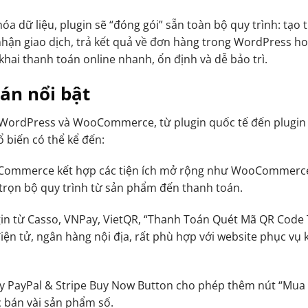
 hóa dữ liệu, plugin sẽ “đóng gói” sẵn toàn bộ quy trình: tạo 
nhận giao dịch, trả kết quả về đơn hàng trong WordPress h
ai thanh toán online nhanh, ổn định và dễ bảo trì.
án nổi bật
 WordPress và WooCommerce, từ plugin quốc tế đến plugin 
 biến có thể kể đến:
oCommerce kết hợp các tiện ích mở rộng như WooCommerc
trọn bộ quy trình từ sản phẩm đến thanh toán.
in từ Casso, VNPay, VietQR, “Thanh Toán Quét Mã QR Code
ện tử, ngân hàng nội địa, rất phù hợp với website phục vụ
y PayPal & Stripe Buy Now Button cho phép thêm nút “Mua
c bán vài sản phẩm số.