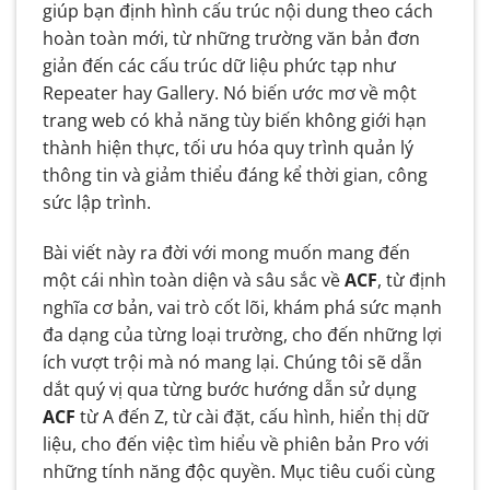
5.2. Tại sao nên cân nhắc nâng cấp lên
giúp bạn định hình cấu trúc nội dung theo cách
ACF Pro?
hoàn toàn mới, từ những trường văn bản đơn
giản đến các cấu trúc dữ liệu phức tạp như
6. ACF: Công Cụ Không Thể Thiếu Cho Mọi
Repeater hay Gallery. Nó biến ước mơ về một
Nhà Phát Triển WordPress
trang web có khả năng tùy biến không giới hạn
6.1. Vượt Xa Giới Hạn Mặc Định: Nền Tảng
thành hiện thực, tối ưu hóa quy trình quản lý
Cho Sự Sáng Tạo Không Giới Hạn
thông tin và giảm thiểu đáng kể thời gian, công
sức lập trình.
6.2. Tối Ưu Hóa Quy Trình Phát Triển: Tiết
Kiệm Thời Gian và Nâng Cao Hiệu Suất
Bài viết này ra đời với mong muốn mang đến
6.3. Kiểm Soát Hoàn Toàn Dữ Liệu: Xây
một cái nhìn toàn diện và sâu sắc về
ACF
, từ định
Dựng Website Chuyên Nghiệp Hơn
nghĩa cơ bản, vai trò cốt lõi, khám phá sức mạnh
đa dạng của từng loại trường, cho đến những lợi
6.4. ACF Pro: Sức Mạnh Vượt Trội Cho
ích vượt trội mà nó mang lại. Chúng tôi sẽ dẫn
Những Yêu Cầu Cao Cấp
dắt quý vị qua từng bước hướng dẫn sử dụng
ACF
từ A đến Z, từ cài đặt, cấu hình, hiển thị dữ
liệu, cho đến việc tìm hiểu về phiên bản Pro với
những tính năng độc quyền. Mục tiêu cuối cùng