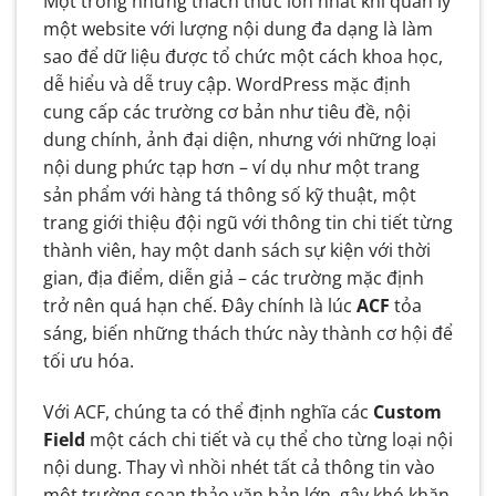
Một trong những thách thức lớn nhất khi quản lý
một website với lượng nội dung đa dạng là làm
sao để dữ liệu được tổ chức một cách khoa học,
dễ hiểu và dễ truy cập. WordPress mặc định
cung cấp các trường cơ bản như tiêu đề, nội
dung chính, ảnh đại diện, nhưng với những loại
nội dung phức tạp hơn – ví dụ như một trang
sản phẩm với hàng tá thông số kỹ thuật, một
trang giới thiệu đội ngũ với thông tin chi tiết từng
thành viên, hay một danh sách sự kiện với thời
gian, địa điểm, diễn giả – các trường mặc định
trở nên quá hạn chế. Đây chính là lúc
ACF
tỏa
sáng, biến những thách thức này thành cơ hội để
tối ưu hóa.
Với ACF, chúng ta có thể định nghĩa các
Custom
Field
một cách chi tiết và cụ thể cho từng loại nội
nội dung. Thay vì nhồi nhét tất cả thông tin vào
một trường soạn thảo văn bản lớn, gây khó khăn