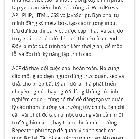
tạp yêu cầu kiến thức sâu rộng về WordPress
API, PHP, HTML, CSS và JavaScript. Bạn phải tự
mình đăng ký meta box, tạo các trường input,
lưu dữ liệu khi bài viết được cập nhật, và sau đó
truy xuất dữ liệu đó để hiển thị trên frontend.
Đây là một quá trình tốn kém thời gian, dễ mắc
lỗi và đòi hỏi kỹ năng lập trình cao.
ACF đã thay đổi cuộc chơi hoàn toàn. Nó cung
cấp một giao diện người dùng trực quan, kéo và
thả, cho phép bất kỳ ai – dù là nhà phát triển
chuyên nghiệp hay người dùng không có kinh
nghiệm code – cũng có thể dễ dàng tạo và quản
lý các nhóm trường và trường tùy chỉnh. Bạn chỉ
cần vài phút để tạo ra một trường văn bản, một
trường hình ảnh, hay thậm chí là một trường
Repeater phức tạp để quản lý danh sách các
mục lặp lại. Tất cả các tác vụ phức tạp liên quan