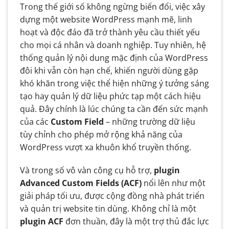
trang chi tiết độc đáo
Trong thế giới số không ngừng biến đổi, việc xây
3.2. Mở rộng Custom Post Type và
dựng một website WordPress mạnh mẽ, linh
Taxonomy một cách linh hoạt
hoạt và độc đáo đã trở thành yêu cầu thiết yếu
cho mọi cá nhân và doanh nghiệp. Tuy nhiên, hệ
3.3. Xây dựng các tính năng độc đáo mà
thống quản lý nội dung mặc định của WordPress
không cần code phức tạp
đôi khi vẫn còn hạn chế, khiến người dùng gặp
4. Hướng Dẫn Sử Dụng ACF Từ A Đến Z:
khó khăn trong việc thể hiện những ý tưởng sáng
Cài Đặt và Triển Khai
tạo hay quản lý dữ liệu phức tạp một cách hiệu
quả. Đây chính là lúc chúng ta cần đến sức mạnh
4.1. Cài đặt plugin và tạo nhóm trường
của các
Custom Field
– những trường dữ liệu
đầu tiên
tùy chỉnh cho phép mở rộng khả năng của
4.2. Cấu hình và gán trường cho các loại
WordPress vượt xa khuôn khổ truyền thống.
nội dung cụ thể
Và trong số vô vàn công cụ hỗ trợ,
plugin
5. ACF Pro: Nâng Cao Khả Năng Vượt Trội
Advanced Custom Fields (ACF)
nổi lên như một
Cho Website Của Bạn
giải pháp tối ưu, được cộng đồng nhà phát triển
5.1. Các tính năng độc quyền và mạnh mẽ
và quản trị website tin dùng. Không chỉ là một
của phiên bản Pro
plugin ACF
đơn thuần, đây là một trợ thủ đắc lực