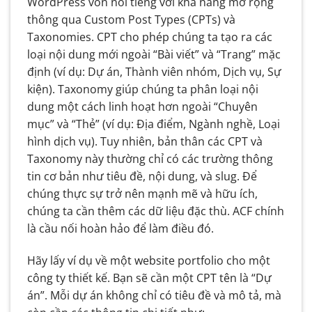
WordPress vốn nổi tiếng với khả năng mở rộng
thông qua Custom Post Types (CPTs) và
Taxonomies. CPT cho phép chúng ta tạo ra các
loại nội dung mới ngoài “Bài viết” và “Trang” mặc
định (ví dụ: Dự án, Thành viên nhóm, Dịch vụ, Sự
kiện). Taxonomy giúp chúng ta phân loại nội
dung một cách linh hoạt hơn ngoài “Chuyên
mục” và “Thẻ” (ví dụ: Địa điểm, Ngành nghề, Loại
hình dịch vụ). Tuy nhiên, bản thân các CPT và
Taxonomy này thường chỉ có các trường thông
tin cơ bản như tiêu đề, nội dung, và slug. Để
chúng thực sự trở nên mạnh mẽ và hữu ích,
chúng ta cần thêm các dữ liệu đặc thù. ACF chính
là cầu nối hoàn hảo để làm điều đó.
Hãy lấy ví dụ về một website portfolio cho một
công ty thiết kế. Bạn sẽ cần một CPT tên là “Dự
án”. Mỗi dự án không chỉ có tiêu đề và mô tả, mà