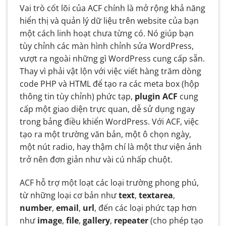
Vai trò cốt lõi của ACF chính là mở rộng khả năng
hiển thị và quản lý dữ liệu trên website của bạn
một cách linh hoạt chưa từng có. Nó giúp bạn
tùy chỉnh các màn hình chỉnh sửa WordPress,
vượt ra ngoài những gì WordPress cung cấp sẵn.
Thay vì phải vật lộn với việc viết hàng trăm dòng
code PHP và HTML để tạo ra các meta box (hộp
thông tin tùy chỉnh) phức tạp,
plugin ACF
cung
cấp một giao diện trực quan, dễ sử dụng ngay
trong bảng điều khiển WordPress. Với ACF, việc
tạo ra một trường văn bản, một ô chọn ngày,
một nút radio, hay thậm chí là một thư viện ảnh
trở nên đơn giản như vài cú nhấp chuột.
ACF hỗ trợ một loạt các loại trường phong phú,
từ những loại cơ bản như
text
,
textarea
,
number
,
email
,
url
, đến các loại phức tạp hơn
như
image
,
file
,
gallery
,
repeater
(cho phép tạo