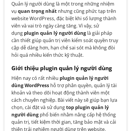
Quản lý người dùng là một trong những nhiệm
6. Hướng dẫn cài đặt và sử dụng một số
vụ
quan trọng nhất
nhưng cũng phức tạp trên
plugin
website WordPress, đặc biệt khi số lượng thành
6.1. Cài đặt và cấu hình User Role Editor
viên và vai trò ngày càng tăng. Vì vậy, sử
dụng
plugin quản lý người dùng
là giải pháp
6.2. Thiết lập User Registration
cần thiết giúp quản trị viên kiểm soát quyền truy
6.3. Cấu hình WP-Members
cập dễ dàng hơn, hạn chế sai sót mà không đòi
hỏi quá nhiều kiến thức kỹ thuật.
7. Lưu ý khi sử dụng plugin quản lý
người dùng
Giới thiệu plugin quản lý người dùng
8. Câu hỏi thường gặp về plugin quản lý
Hiện nay có rất nhiều
plugin quản lý người
người dùng
dùng WordPress
hỗ trợ phân quyền, quản lý tài
9. Kết luận
khoản và theo dõi hoạt động thành viên một
cách chuyên nghiệp. Bài viết này sẽ giúp bạn lựa
chọn, cài đặt và sử dụng
top plugin quản lý
người dùng
phổ biến nhằm nâng cấp hệ thống
quản trị, tiết kiệm thời gian, tăng bảo mật và cải
thiện trải nghiệm người dùng trên website.