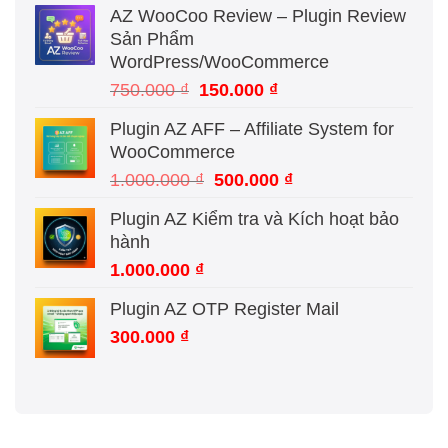
AZ WooCoo Review – Plugin Review
là:
tại
Sản Phẩm
250.000 ₫.
là:
WordPress/WooCommerce
150.000 ₫.
Giá
Giá
750.000
₫
150.000
₫
gốc
hiện
Plugin AZ AFF – Affiliate System for
là:
tại
WooCommerce
750.000 ₫.
là:
Giá
Giá
1.000.000
₫
500.000
₫
150.000 ₫.
gốc
hiện
Plugin AZ Kiểm tra và Kích hoạt bảo
là:
tại
hành
1.000.000 ₫.
là:
1.000.000
₫
500.000 ₫.
Plugin AZ OTP Register Mail
300.000
₫