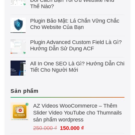
Đổi Cách Bạn Tối Ưu Website Như
Thế Nào?
Plugin Bảo Mật: Lá Chắn Vững Chắc
Cho Website Của Bạn
Plugin Advanced Custom Field Là Gì?
Hướng Dẫn Sử Dụng ACF
All In One SEO Là Gì? Hướng Dẫn Chi
Tiết Cho Người Mới
Sản phẩm
AZ Videos WooCommerce – Thêm
Slider Video YouTube cho Thumnails
sản phẩm wordpress
Giá
Giá
250.000
₫
150.000
₫
gốc
hiện