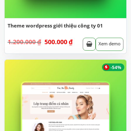
Theme wordpress giới thiệu công ty 01
Giá
Giá
1.200.000
₫
500.000
₫
Xem demo
gốc
hiện
là:
tại
1.200.000 ₫.
là:
500.000 ₫.
-54%