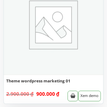
Theme wordpress marketing 01
Giá
Giá
2.900.000
₫
900.000
₫
Xem demo
gốc
hiện
là:
tại