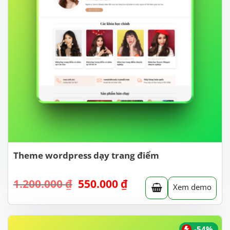
Theme wordpress dạy trang điểm
Giá
Giá
1.200.000
₫
550.000
₫
Xem demo
gốc
hiện
là:
tại
1.200.000 ₫.
là:
550.000 ₫.
-54%