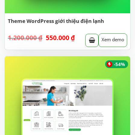
Theme WordPress giới thiệu điện lạnh
Giá
Giá
1.200.000
₫
550.000
₫
Xem demo
gốc
hiện
là:
tại
1.200.000 ₫.
là:
550.000 ₫.
-54%