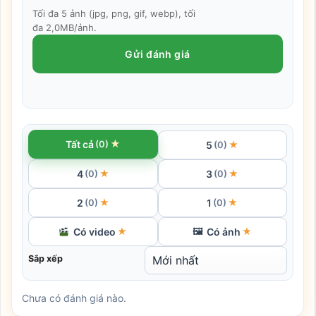
Tối đa 5 ảnh (jpg, png, gif, webp), tối
đa 2,0MB/ảnh.
Gửi đánh giá
★
Tất cả
(0)
5
★
(0)
4
3
★
★
(0)
(0)
2
1
★
★
(0)
(0)
Có video
Có ảnh
★
🖼
★
Sắp xếp
Chưa có đánh giá nào.