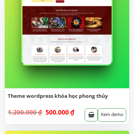
Theme wordpress khóa học phong thủy
Giá
Giá
1.200.000
₫
500.000
₫
Xem demo
gốc
hiện
là:
tại
1.200.000 ₫.
là: