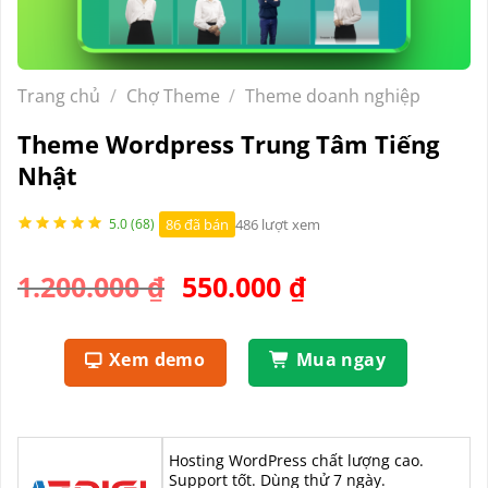
Trang chủ
/
Chợ Theme
/
Theme doanh nghiệp
Theme Wordpress Trung Tâm Tiếng
Nhật
86 đã bán
486 lượt xem
5.0 (68)
Giá
Giá
1.200.000
₫
550.000
₫
gốc
hiện
là:
tại
Xem demo
Mua ngay
1.200.000 ₫.
là:
550.000 ₫.
Hosting WordPress chất lượng cao.
Support tốt. Dùng thử 7 ngày.