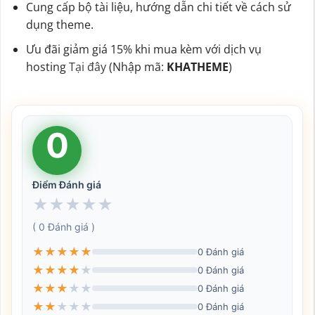
Cung cấp bộ tài liệu, hướng dẫn chi tiết về cách sử
dụng theme.
Ưu đãi giảm giá 15% khi mua kèm với dịch vụ
hosting
Tại đây
(Nhập mã:
KHATHEME
)
0
Điểm Đánh giá
★
★
★
★
★
( 0 Đánh giá )
★
★
★
★
★
0 Đánh giá
★
★
★
★
★
0 Đánh giá
★
★
★
★
★
0 Đánh giá
★
★
★
★
★
0 Đánh giá