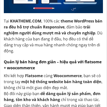
Tại
KHATHEME.COM
, 100% các
theme WordPress bán
ra đều hỗ trợ chuẩn Responsive
, đảm bảo
trải
nghiệm người dùng mượt mà và chuyên nghiệp
. Dù
khách hàng của bạn đang ở đâu, họ đều có thể dễ
dàng truy cập và mua hàng nhanh chóng ngay trên di
động.
Quản lý bán hàng đơn giản – hiệu quả với flatsome
+ woocommerce
Khi kết hợp
Flatsome
cùng
Woocommerce
, bạn sẽ có
trong tay
một hệ thống website bán hàng toàn diện
,
không chỉ là một giao diện đẹp mắt.
Bộ đôi này giúp bạn
dễ dàng quản lý sản phẩm, đơn
hàng, tồn kho và khách hàng
chỉ trong vài thao tác.
Giao diện thân thiện, vận hành mượt mà giúp bạn tiết