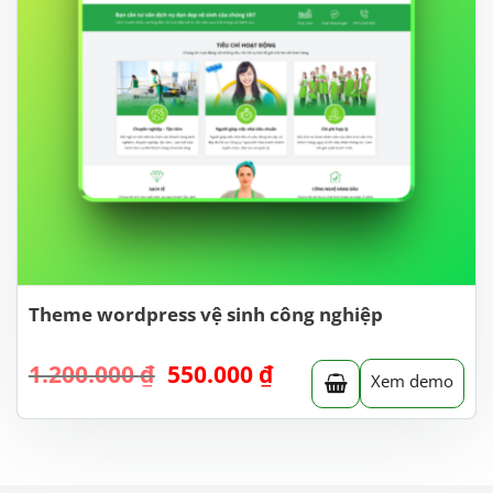
Theme wordpress vệ sinh công nghiệp
Giá
Giá
1.200.000
₫
550.000
₫
Xem demo
gốc
hiện
là:
tại
1.200.000 ₫.
là:
550.000 ₫.