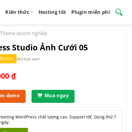
Kiến thức
Hosting tốt
Plugin miễn phí
Theme doanh nghiệp
s Studio Ảnh Cưới 05
đã bán
453 lượt xem
Giá
000
₫
hiện
tại
.000 ₫.
là:
em demo
Mua ngay
500.000 ₫.
Hosting WordPress chất lượng cao. Support tốt. Dùng thử 7
ngày.