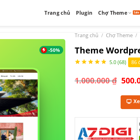
Trang chủ
Plugin
Chợ Theme
Trang chủ
/
Chợ Theme
/
Theme Wordpres
-50%
5.0 (68)
86 
Giá
1.000.000
₫
500.
gốc
là:
1.000
X