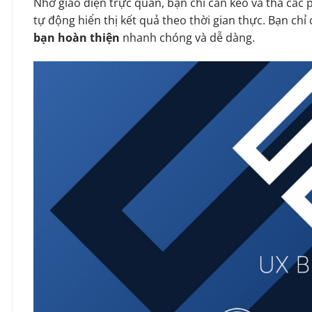
Nhờ giao diện trực quan, bạn chỉ cần kéo và thả các 
tự động hiển thị kết quả theo thời gian thực. Bạn chỉ c
bạn hoàn thiện
nhanh chóng và dễ dàng.