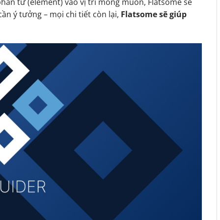
phần tử (element) vào vị trí mong muốn, Flatsome sẽ
ần ý tưởng – mọi chi tiết còn lại,
Flatsome sẽ giúp