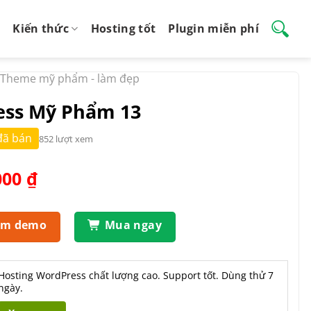
Kiến thức
Hosting tốt
Plugin miễn phí
Theme mỹ phẩm - làm đẹp
ss Mỹ Phẩm 13
đã bán
852 lượt xem
Giá
000
₫
hiện
tại
.000 ₫.
là:
em demo
Mua ngay
550.000 ₫.
Hosting WordPress chất lượng cao. Support tốt. Dùng thử 7
ngày.