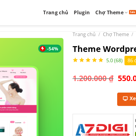
Trang chủ
Plugin
Chợ Theme
Trang chủ
/
Chợ Theme
/
Theme Wordpre
-54%
5.0 (68)
86 
Giá
1.200.000
₫
550.
gốc
là:
1.200
X