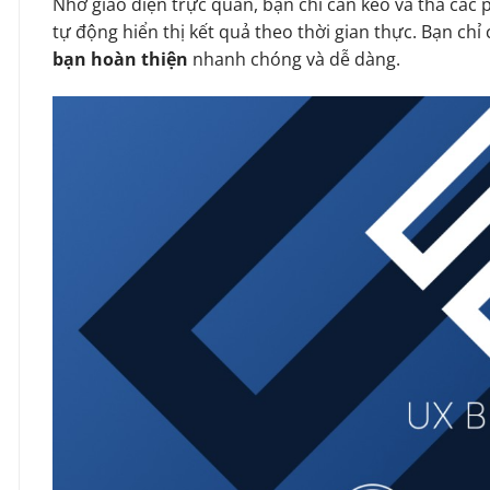
Nhờ giao diện trực quan, bạn chỉ cần kéo và thả các 
tự động hiển thị kết quả theo thời gian thực. Bạn chỉ c
bạn hoàn thiện
nhanh chóng và dễ dàng.