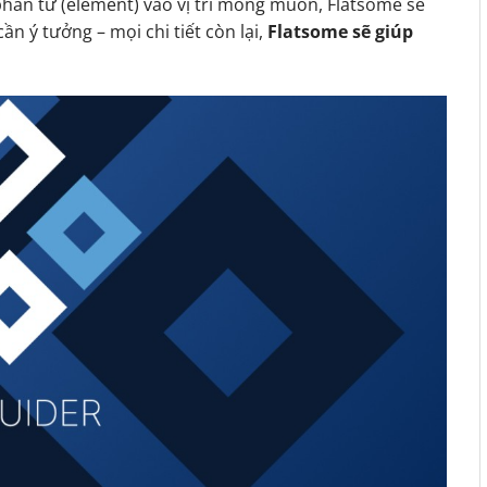
phần tử (element) vào vị trí mong muốn, Flatsome sẽ
ần ý tưởng – mọi chi tiết còn lại,
Flatsome sẽ giúp